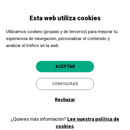
Pasar
Skip
Toggle
al
to
ESPAÑOL
navigation
contenido
main
Esta web utiliza cookies
principal
navigation
Promotores culturales
Renedo Johnsey S.l.
Utilizamos cookies (propias y de terceros) para mejorar tu
Renedo Johnsey S.l.
experiencia de navegación, personalizar el contenido y
4.8
analizar el tráfico en la web..
Barcelona
ACEPTAR
Renedo Johnsey S.l.
C/ Muntaner 180 4rt 1a
CONFIGURAR
08036
Barcelona
Rechazar
http://www.balletdebarcelona.com/
¿Quieres más información?
Lee nuestra política de
cookies
.