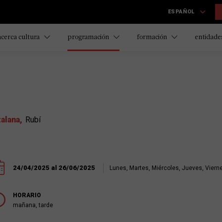
ESPAÑOL
acerca cultura
programación
formación
entidades
talana
Rubí
24/04/2025 al 26/06/2025
Lunes, Martes, Miércoles, Jueves, Viern
HORARIO
mañana, tarde