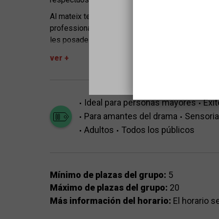
Al mateix temps, es podrà experimentar com és un
professional, interactuar amb els seus ballarins 
les posades en escena (vestuari, utileria, etc.).
ver +
Ideal para personas mayores
Éxit
Para amantes del drama
Sensoria
Adultos
Todos los públicos
Mínimo de plazas del grupo:
5
Máximo de plazas del grupo:
20
Más información del horario:
El horario s