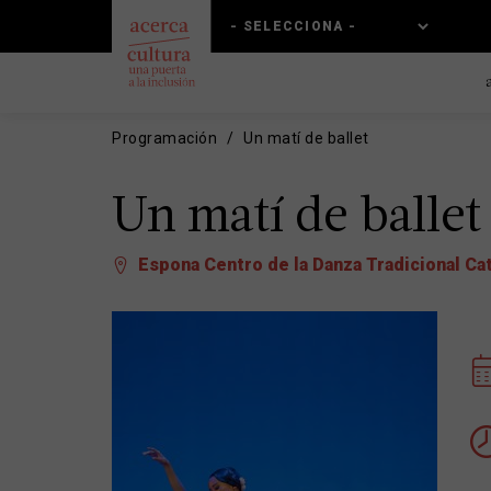
Pasar
Skip
al
to
contenido
main
principal
navigation
Programación
Un matí de ballet
Un matí de ballet
Espona Centro de la Danza Tradicional Ca