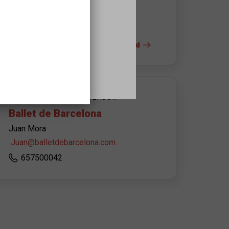
Rubí
s
+ info del espacio y la accesibilidad
CONTACTO DEL ORGANIZADOR
Ballet de Barcelona
Juan Mora
Juan@balletdebarcelona.com
657500042