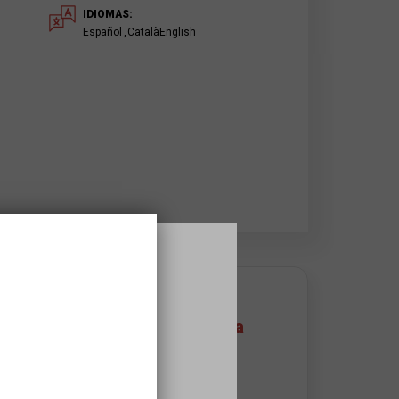
IDIOMAS:
Español
Català
English
DONDE SE HACE
Espona Centro de la Danza
Tradicional Catalana
Passeig de les Torres, 37
08191