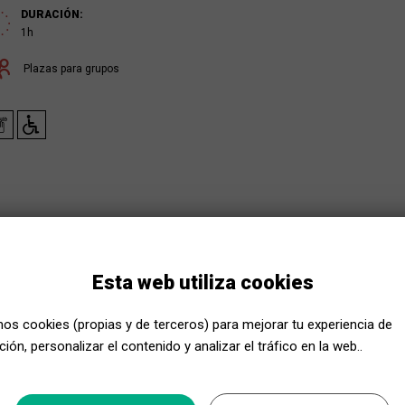
DURACIÓN:
1h
Plazas para grupos
Esta web utiliza cookies
mos cookies (propias y de terceros) para mejorar tu experiencia de
ir una experiència enriquidora i accessible del ballet
ión, personalizar el contenido y analizar el tráfico en la web..
nts suaus, adaptats i segurs, es busca promoure la
ació i l’expressió artística en un ambient càlid,