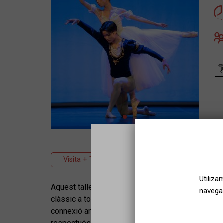
Visita + Taller
Danza
Clásica
Utiliza
Aquest taller està especialment dissenyat per ofer
navegac
clàssic a tot tipus de públic. A través de movime
connexió amb el cos, millorar la postura, la coordin
respectuós i lliure de judicis.