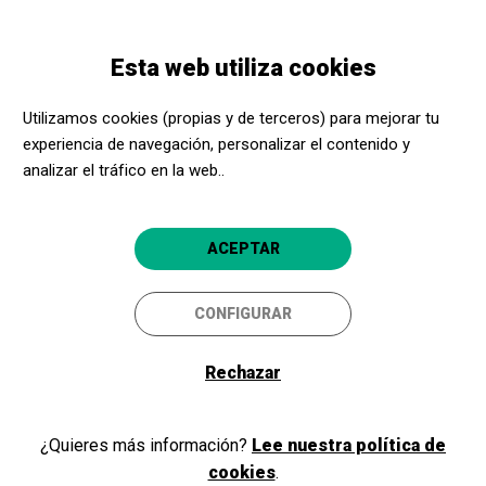
Pasar
Skip
Toggle
al
to
ESPAÑOL
navigation
contenido
main
Esta web utiliza cookies
principal
navigation
Entidades sociales
Para quién es Acerca Cultura Menorca
Utilizamos cookies (propias y de terceros) para mejorar tu
experiencia de navegación, personalizar el contenido y
Para quién es Acerca Cultura
analizar el tráfico en la web..
Menorca
ACEPTAR
POR PROVINCIA
Menorca
CONFIGURAR
Rechazar
Menorca
¿Quieres más información?
Lee nuestra política de
cookies
.
Nos dirigimos a personas en