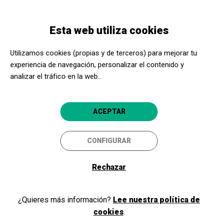
Pasar
Skip
Toggle
al
to
ESPAÑOL
navigation
contenido
main
Esta web utiliza cookies
principal
navigation
Entidades sociales
¿Para quién es Acerca Cultura Madrid?
Utilizamos cookies (propias y de terceros) para mejorar tu
experiencia de navegación, personalizar el contenido y
analizar el tráfico en la web..
ACEPTAR
CONFIGURAR
¿Para quién es Acerca
Rechazar
Cultura Madrid?
¿Quieres más información?
Lee nuestra política de
POR PROVINCIA
cookies
.