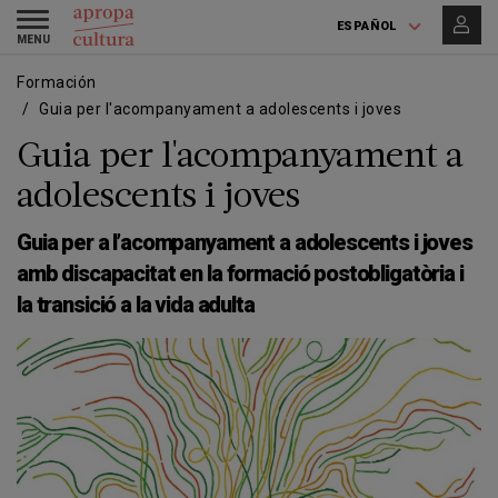
Pasar
Skip
Toggle
al
to
ESPAÑOL
navigation
contenido
main
principal
navigation
Formación
Guia per l'acompanyament a adolescents i joves
Guia per l'acompanyament a
adolescents i joves
Guia per a l’acompanyament a adolescents i joves
amb discapacitat en la formació postobligatòria i
la transició a la vida adulta