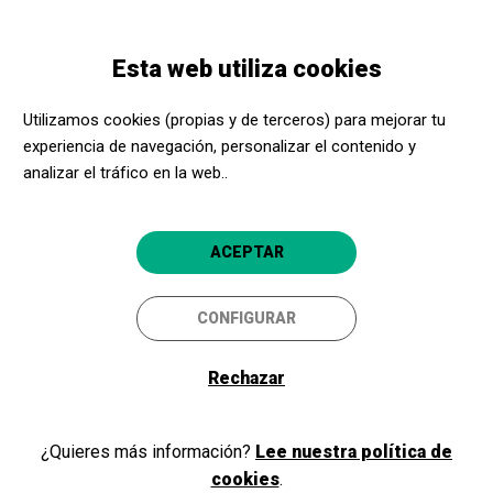
Pasar
Skip
Toggle
al
to
ESPAÑOL
navigation
contenido
main
Esta web utiliza cookies
principal
navigation
Programación
Visita libre para las colecciones del MNAC
Utilizamos cookies (propias y de terceros) para mejorar tu
experiencia de navegación, personalizar el contenido y
Visita libre para las
analizar el tráfico en la web..
colecciones del MNAC
Para todos
ACEPTAR
Barcelona
Museu Nacional d'Art de Catalunya
CONFIGURAR
4.8
Rechazar
¿Quieres más información?
Lee nuestra política de
cookies
.