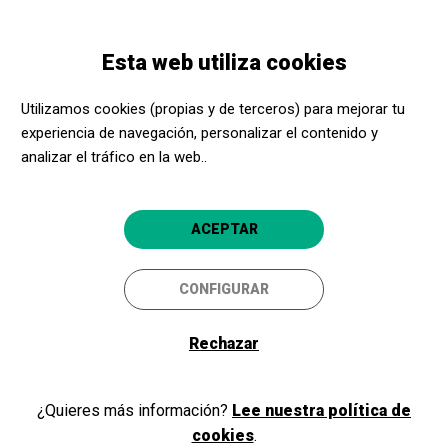
Pasar
Skip
Toggle
al
to
ESPAÑOL
navigation
contenido
main
Esta web utiliza cookies
principal
navigation
Bienvenidos y bienvenidas a
Utilizamos cookies (propias y de terceros) para mejorar tu
Acerca Cultura
experiencia de navegación, personalizar el contenido y
analizar el tráfico en la web..
Si ya eres parte de nuestro programa, como promotor cultural o
ACEPTAR
centro social, inicia sesión y accede a tu área privada. Si todavía no
eres miembro, ¡regístrate!
CONFIGURAR
Rechazar
Iniciar sesión
¿Quieres más información?
Lee nuestra política de
cookies
.