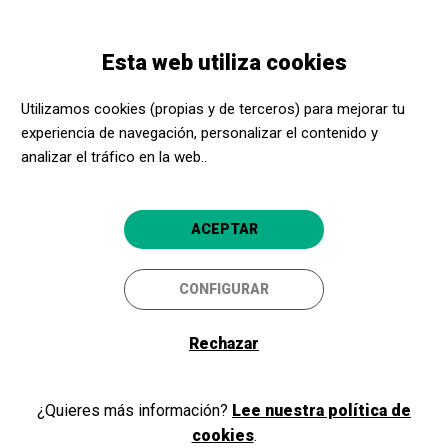
Pasar
Skip
Toggle
al
to
ESPAÑOL
navigation
contenido
main
Esta web utiliza cookies
principal
navigation
Programación
Visita libre para las colecciones del MNAC
Utilizamos cookies (propias y de terceros) para mejorar tu
experiencia de navegación, personalizar el contenido y
Visita libre para las
analizar el tráfico en la web..
colecciones del MNAC
Para todos
ACEPTAR
Barcelona
Museu Nacional d'Art de Catalunya
CONFIGURAR
4.8
Rechazar
¿Quieres más información?
Lee nuestra política de
cookies
.