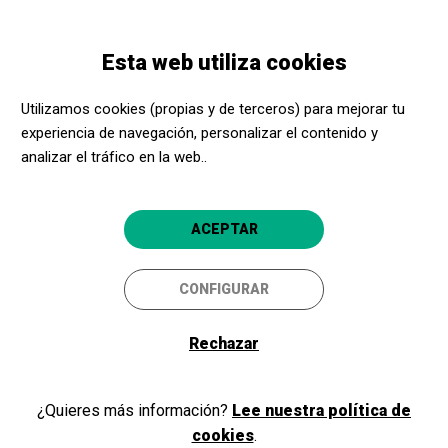
Pasar
Skip
Toggle
al
to
ESPAÑOL
navigation
contenido
main
Esta web utiliza cookies
principal
navigation
Programación
Postals d'uns altres mons
Utilizamos cookies (propias y de terceros) para mejorar tu
experiencia de navegación, personalizar el contenido y
Postals d'uns altres mons
analizar el tráfico en la web..
Planetari
Barcelona
CosmoCaixa
ACEPTAR
4.8
CONFIGURAR
Rechazar
¿Quieres más información?
Lee nuestra política de
cookies
.