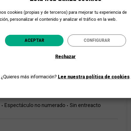
mos cookies (propias y de terceros) para mejorar tu experiencia de
ión, personalizar el contenido y analizar el tráfico en la web..
trapezista respectivament han estat seleccionats per fer
alabras. Se’ls demana que facin malabars amb les paraules
enllà d’un simple recital de poesia.
Acerca Cultura, ¡aún más cerca!
ACEPTAR
CONFIGURAR
Selecciona tu provincia y disfruta de la cultura para todo
Rechazar
IR
Machado)
¿Quieres más información?
Lee nuestra política de cookies
.
 visual
Adultos
Jóvenes
Espectáculo no numerado
Sin entreacto