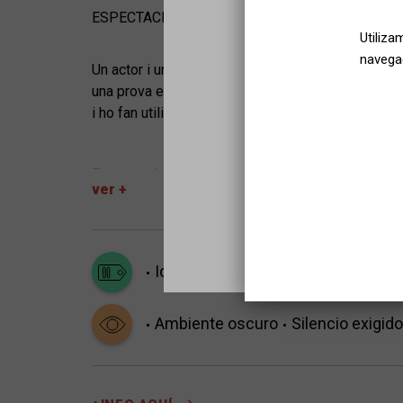
ESPECTACLE EN CASTELLÀ
Utiliza
navegac
Un actor i una actriu que fan el rol de pallasso i 
una prova en un nou espectacle: El circo de las p
i ho fan utilitzant la poesia. L’espectacle va més 
Poemes de l'espectacle:
ver +
Canción de otoño en primavera (Rubén Darío)
Fue una clara tarde, triste y soñolienta (Antonio 
Soledad (Juan Ramón Jiménez)
Ideal para personas mayores
Muy
Para vivir no quiero (Pedro Salinas)
Ambiente oscuro
Silencio exigido
Más allá (Jorge Guillén)
Romance del Duero (Gerardo Diego)
Ciudad sin sueño (Federico García Lorca)