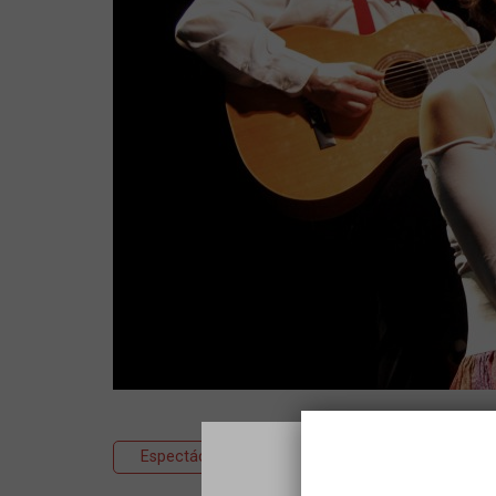
Espectáculo
Teatro
Recital poes