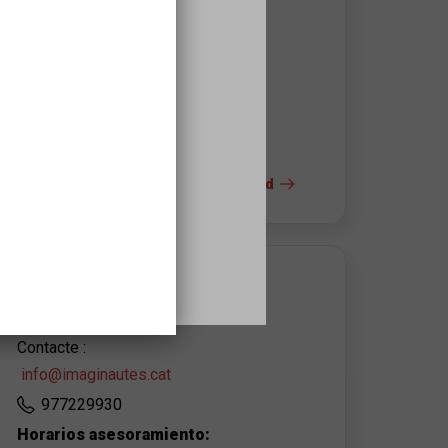
Teatre Bartrina
Plaça del Teatre, 1
43201
Reus
977010658
s
+ info del espacio y la accesibilidad
CONTACTO DEL ORGANIZADOR
Imaginautes
Contacte :
info@imaginautes.cat
977229930
Horarios asesoramiento: