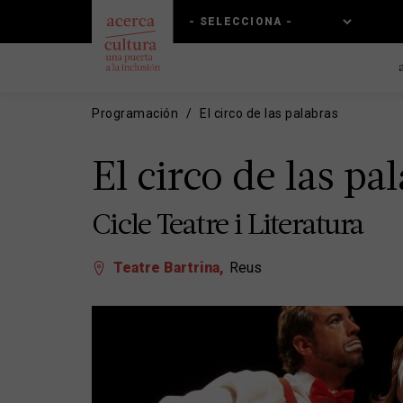
Pasar
Skip
al
to
contenido
main
principal
navigation
Programación
El circo de las palabras
El circo de las pa
Cicle Teatre i Literatura
Teatre Bartrina
Reus