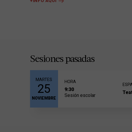
+INFO AQUÍ
Insomnio (Dámaso Alonso)
Se querían (Vicente Aleixandre)
Si mi voz muriera en tierra (Rafael Alberti)
Donde habite el olvide (Luis Cernuda)
En el principio (Blas de Otero)
Elegía (Miguel Hernández)
Sesiones pasadas
Para que yo me llame Ángel González (Ángel Gon
Si no creamos un objecto (José Ángel Valente)
MARTES
HORA
25
ESP
9:30
Teat
Sesión escolar
NOVIEMBRE
Aquesta sessió és escolar i l'espai es co
partir de 16 anys).