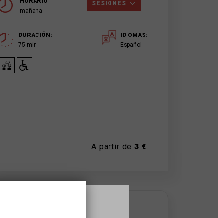
HORARIO
SESIONES
mañana
DURACIÓN:
IDIOMAS:
75 min
Español
A partir de
3 €
DONDE SE HACE