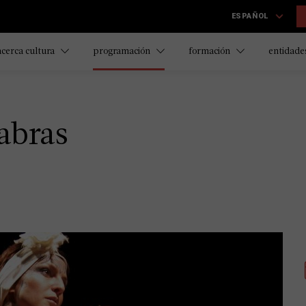
ESPAÑOL
acerca cultura
programación
formación
entidades
labras