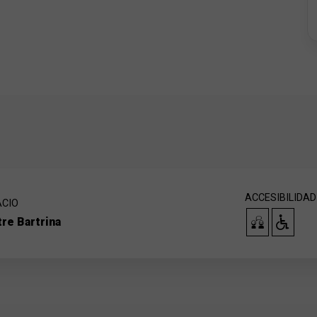
zález)
ACCESIBILIDAD
ACIO
re Bartrina
mpartirà amb l'alumnat que hi assisteixi (joves a