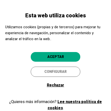
Pasar
Skip
Toggle
al
to
ESPAÑOL
navigation
contenido
main
Esta web utiliza cookies
principal
navigation
Utilizamos cookies (propias y de terceros) para mejorar tu
Imaginautes
experiencia de navegación, personalizar el contenido y
analizar el tráfico en la web..
C/Soler 5, 1r
43001
Tarragona
ACEPTAR
Web
CONFIGURAR
Contacte :
info@imaginautes.cat
Rechazar
Teléfono:
977229930
Acerca Cultura, ¡aún más
Horarios asesoramiento:
De lunes a viernes de 9 a 17 h.
¿Quieres más información?
Lee nuestra política de
cerca!
cookies
.