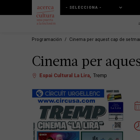
Pasar
Skip
al
to
contenido
main
principal
navigation
Programación
Cinema per aquest cap de setm
Cinema per aque
Espai Cultural La Lira
Tremp