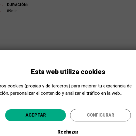
DURACIÓN:
89min.
Esta web utiliza cookies
mos cookies (propias y de terceros) para mejorar tu experiencia de
ión, personalizar el contenido y analizar el tráfico en la web..
Acerca Cultura, ¡aún más cerca!
ACEPTAR
CONFIGURAR
Selecciona tu provincia y disfruta de la cultura para todo
t pels malvats bruixots Razamel i Gargamel, la Barrufeta
 rescatar-lo. Amb l’ajuda de nous amics, hauran de
Rechazar