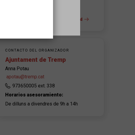
+ info del espacio y la accesibilidad
CONTACTO DEL ORGANIZADOR
Ajuntament de Tremp
Anna Potau
apotau@tremp.cat
973650005 ext. 338
Horarios asesoramiento:
De dilluns a divendres de 9h a 14h