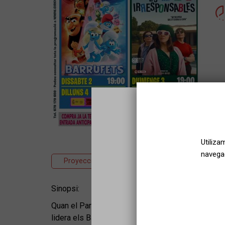
Utiliza
navegac
Proyección
Cine
Animación
Sinopsi:
Quan el Pare Barrufet és segrestat misteriosamen
lidera els Barrufets en una missió al món real per