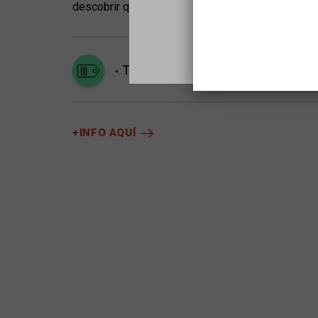
descobrir què defineix el seu destí per salvar l’un
Todos los públicos
+INFO AQUÍ