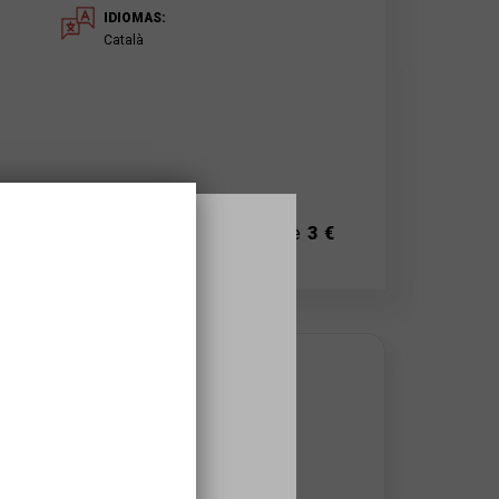
IDIOMAS:
Català
A partir de
3 €
DONDE SE HACE
Espai Cultural La Lira
Rambla Dr. Pearson, 22
s
25620
Tremp