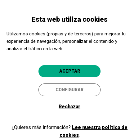
Pasar
Skip
Toggle
al
to
ESPAÑOL
navigation
contenido
main
Esta web utiliza cookies
principal
navigation
Utilizamos cookies (propias y de terceros) para mejorar tu
Ajuntament de
experiencia de navegación, personalizar el contenido y
Tremp
analizar el tráfico en la web..
Plaça de la Creu, 1
ACEPTAR
25620
Tremp
CONFIGURAR
Web
Anna Potau
Rechazar
apotau@tremp.cat
Teléfono:
¿Quieres más información?
Lee nuestra política de
973650005 ext. 338
Acerca Cultura, ¡aún más
cookies
.
Horarios asesoramiento: