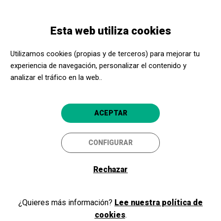
Pasar
Skip
Toggle
al
to
ESPAÑOL
navigation
contenido
main
Esta web utiliza cookies
principal
navigation
Programación
Cinema: ALIEN. Romulus
Utilizamos cookies (propias y de terceros) para mejorar tu
experiencia de navegación, personalizar el contenido y
Cinema: ALIEN. Romulus
analizar el tráfico en la web..
Tremp
Espai Cultural La Lira
ACEPTAR
CONFIGURAR
Rechazar
¿Quieres más información?
Lee nuestra política de
cookies
.