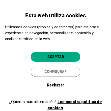
Pasar
Skip
Toggle
al
to
ESPAÑOL
navigation
contenido
main
Esta web utiliza cookies
principal
navigation
Programación
Visita guiada
Utilizamos cookies (propias y de terceros) para mejorar tu
experiencia de navegación, personalizar el contenido y
Visita guiada
analizar el tráfico en la web..
Visita guiada a la exposición
permanente
ACEPTAR
Gernika-Lumo
Museo de la Paz de Gernika
CONFIGURAR
5
Rechazar
¿Quieres más información?
Lee nuestra política de
cookies
.