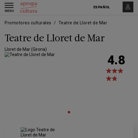
Pasar
Skip
Toggle
al
to
ESPAÑOL
navigation
contenido
main
principal
navigation
Promotores culturales
Teatre de Lloret de Mar
Teatre de Lloret de Mar
Lloret de Mar (Girona)
4.8