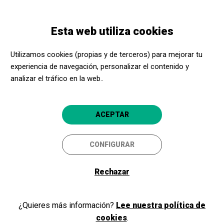
Pasar
Skip
Toggle
al
to
ESPAÑOL
navigation
contenido
main
Esta web utiliza cookies
principal
navigation
Promotores culturales
Museo Terra
Utilizamos cookies (propias y de terceros) para mejorar tu
Museo Terra
experiencia de navegación, personalizar el contenido y
analizar el tráfico en la web..
Espluga de Francolí (Tarragona)
4.8
ACEPTAR
CONFIGURAR
Rechazar
¿Quieres más información?
Lee nuestra política de
cookies
.