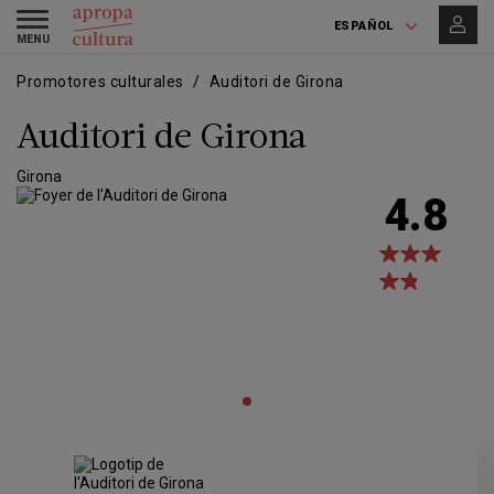
Pasar
Skip
Toggle
al
to
ESPAÑOL
navigation
contenido
main
principal
navigation
Promotores culturales
Auditori de Girona
Auditori de Girona
Girona
4.8