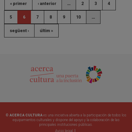
« primer
‹ anterior
…
2
3
4
5
6
7
8
9
10
…
següent ›
últim »
© ACERCA CULTURA
es una iniciativa abierta a la participación de todos los
equipamientos culturales y dispone del apoyo y la colaboración de las
principales instituciones públicas.
Aviso legal