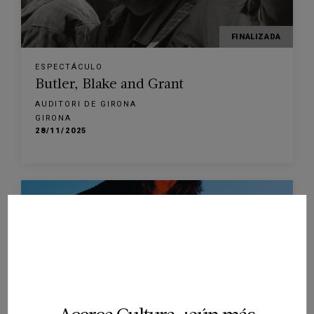
FINALIZADA
ESPECTÁCULO
Butler, Blake and Grant
AUDITORI DE GIRONA
GIRONA
28/11/2025
FINALIZADA
ESPECTÁCULO