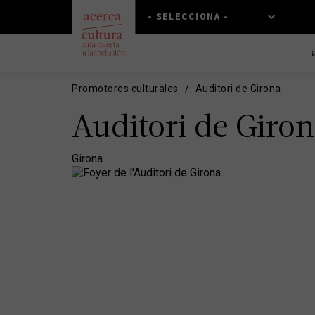
Pasar
Skip
al
to
contenido
main
principal
navigation
Promotores culturales
Auditori de Girona
Auditori de Giro
Girona