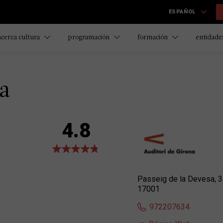
ESPAÑOL
acerca cultura
programación
formación
entidades
na
4.8
Passeig de la Devesa, 
17001
972207634