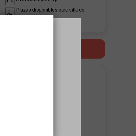
Plazas disponibles para silla de
ruedas
LECTURA FÁCIL
CONTACTO DEL ORGANIZADOR
Auditori de Girona
s
Nerea Cudinach
ncudinach@auditorigirona.org
Mireia Blanca
mireia.blanca@auditorigirona.org
972207634