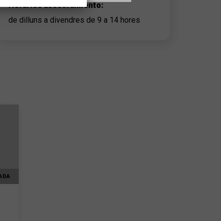
Horarios asesoramiento:
de dilluns a divendres de 9 a 14 hores
ADA