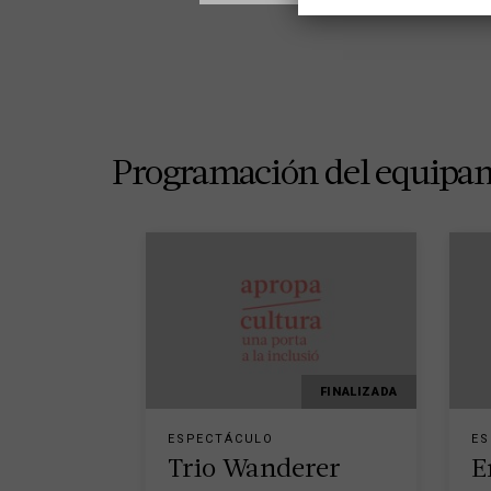
Programación del equipa
FINALIZADA
ESPECTÁCULO
ES
Trio Wanderer
E