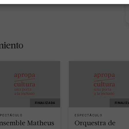
miento
FINALIZADA
FINALIZ
PECTÁCULO
ESPECTÁCULO
nsemble Matheus
Orquestra de