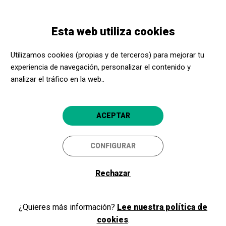
Pasar
Skip
Toggle
al
to
ESPAÑOL
navigation
contenido
main
Esta web utiliza cookies
principal
navigation
Programación
Orquestra de Girona
Utilizamos cookies (propias y de terceros) para mejorar tu
experiencia de navegación, personalizar el contenido y
Orquestra de Girona
analizar el tráfico en la web..
Girona
Auditori de Girona
ACEPTAR
CONFIGURAR
Rechazar
¿Quieres más información?
Lee nuestra política de
cookies
.