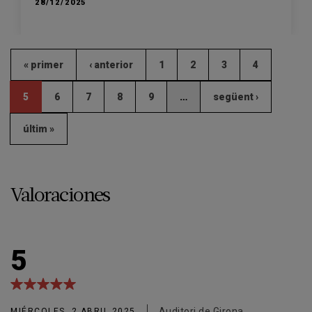
28/12/2025
« primer
‹ anterior
1
2
3
4
5
6
7
8
9
…
següent ›
últim »
Valoraciones
5
Auditori de Girona
MIÉRCOLES, 2 ABRIL 2025