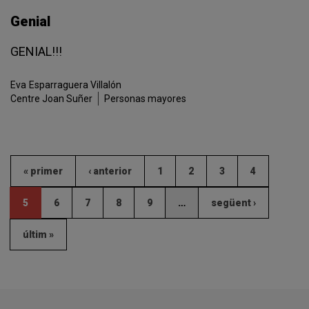
Genial
GENIAL!!!
Eva
Esparraguera Villalón
Centre Joan Suñer
Personas mayores
« primer
‹ anterior
1
2
3
4
5
6
7
8
9
…
següent ›
últim »