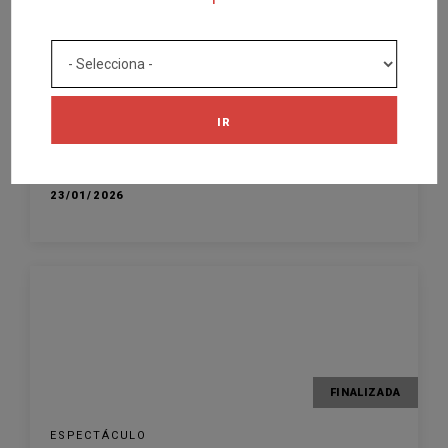
FINALIZADA
ESPECTÁCULO
Homenatge a Gato Barbieri
IR
AUDITORI DE GIRONA
GIRONA
23/01/2026
FINALIZADA
ESPECTÁCULO