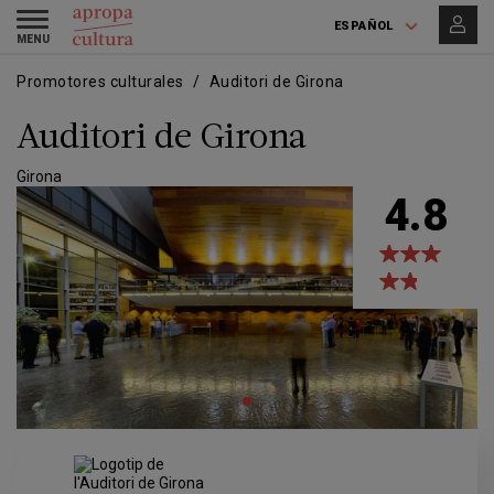
Pasar
Skip
Toggle
al
to
ESPAÑOL
navigation
contenido
main
principal
navigation
Promotores culturales
Auditori de Girona
Auditori de Girona
Girona
4.8