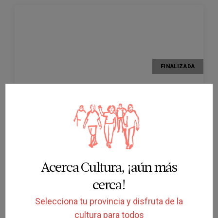
FINALIZADA
ESPECTÁCULO
Cage Reload
AUDITORI DE GIRONA
GIRONA
30/01/2026
Acerca Cultura, ¡aún más
cerca!
Selecciona tu provincia y disfruta de la
cultura para todos