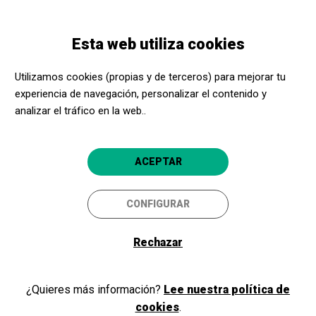
Pasar
Skip
Toggle
al
to
ESPAÑOL
navigation
contenido
main
Esta web utiliza cookies
principal
navigation
Acerca Cultura
Participamos en el podcast Diálogos Itinerantes
Utilizamos cookies (propias y de terceros) para mejorar tu
experiencia de navegación, personalizar el contenido y
NOTICIAS
analizar el tráfico en la web..
Participamos en el podcast
Diálogos Itinerantes
ACEPTAR
El diálogo se enmarca en el programa A:ESCALA
(economía social para la cultura) .
CONFIGURAR
05/11/2025
Rechazar
¿Quieres más información?
Lee nuestra política de
cookies
.