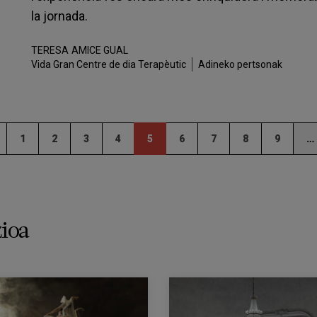
la jornada.
TERESA
AMICE GUAL
Vida Gran Centre de dia Terapèutic
Adineko pertsonak
1
2
3
4
5
6
7
8
9
…
ioa