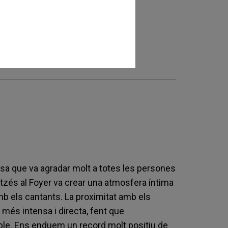
Gramenet
Adimen osasuna
osa que va agradar molt a totes les persones
litzés al Foyer va crear una atmosfera íntima
amb els cantants. La proximitat amb els
més intensa i directa, fent que
ble. Ens enduem un record molt positiu de