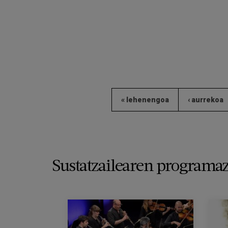
« lehenengoa
‹ aurrekoa
Sustatzailearen programaz