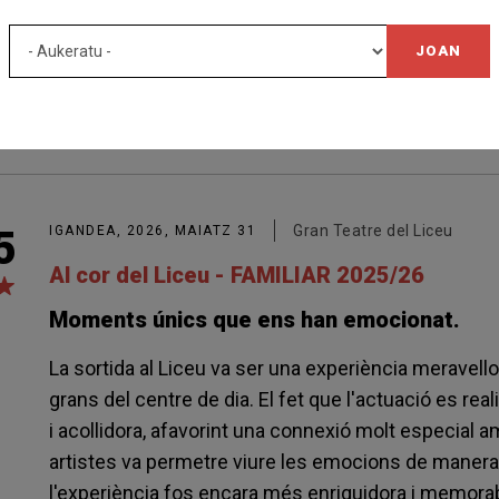
Espectacular, els va encantar
JOAN
PABLO
DE PAZ GONZALEZ
Servei de Rehabilitació Comunitària (SRC) - Santa Coloma de 
Gran Teatre del Liceu
5
IGANDEA, 2026, MAIATZ 31
Al cor del Liceu - FAMILIAR 2025/26
Moments únics que ens han emocionat.
La sortida al Liceu va ser una experiència meravell
grans del centre de dia. El fet que l'actuació es rea
i acollidora, afavorint una connexió molt especial 
artistes va permetre viure les emocions de manera 
l'experiència fos encara més enriquidora i memora