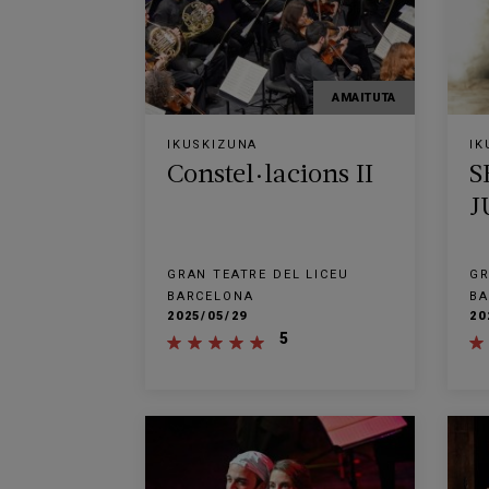
AMAITUTA
IKUSKIZUNA
IK
Constel·lacions II
S
J
GRAN TEATRE DEL LICEU
GR
BARCELONA
BA
2025/05/29
20
5