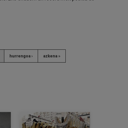
hurrengoa ›
azkena »