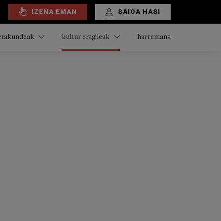
IZENA EMAN
SAIOA HASI
harremana
 erakundeak
kultur eragileak