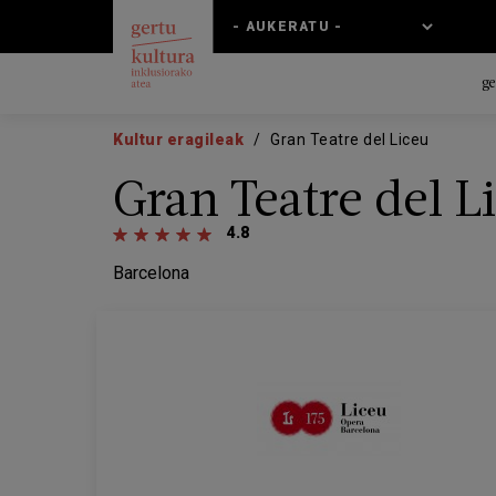
Skip
Skip
to
to
main
main
content
navigation
ge
Kultur eragileak
Gran Teatre del Liceu
Gran Teatre del L
4.8
Barcelona