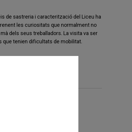
s de sastreria i caracterització del Liceu ha
prenent les curiositats que normalment no
a mà dels seus treballadors. La visita va ser
 que tenien dificultats de mobilitat.