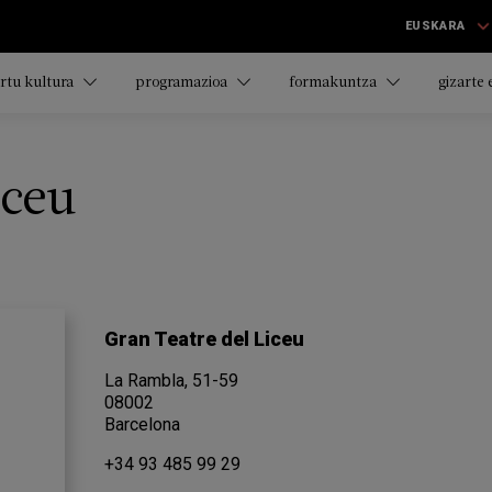
EUSKARA
rtu kultura
programazioa
formakuntza
gizarte
iceu
Gran Teatre del Liceu
La Rambla, 51-59
08002
Barcelona
+34 93 485 99 29