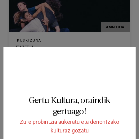
AMAITUTA
IKUSKIZUNA
FAULA
TEATRE EL JARDÍ
FIGUERES
2026/03/20
Gertu Kultura, oraindik
gertuago!
Zure probintzia aukeratu eta denontzako
kulturaz gozatu
AMAITUTA