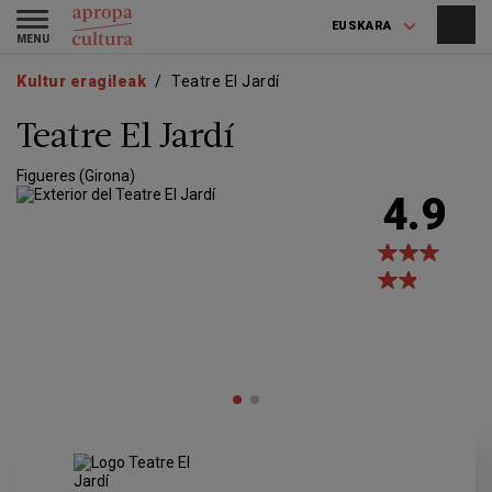
Skip
Skip
Toggle
to
to
EUSKARA
navigation
main
main
content
navigation
Kultur eragileak
Teatre El Jardí
Teatre El Jardí
Figueres (Girona)
4.9