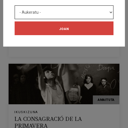
IKUSKIZUNA
ÇA-TURNE
TEATRE EL JARDÍ
JOAN
FIGUERES
2026/04/18
5
AMAITUTA
IKUSKIZUNA
LA CONSAGRACIÓ DE LA
PRIMAVERA