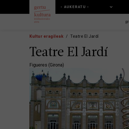
Skip
Skip
to
to
main
main
content
navigation
ge
Kultur eragileak
Teatre El Jardí
Teatre El Jardí
Figueres (Girona)