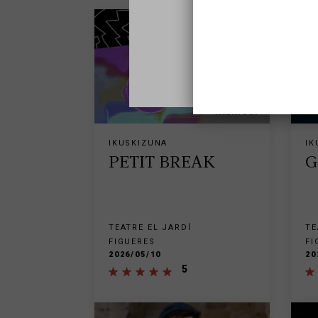
AMAITUTA
IKUSKIZUNA
IK
PETIT BREAK
G
TEATRE EL JARDÍ
TE
FIGUERES
FI
2026/05/10
20
5