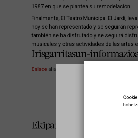
1987 en que se plantea su remodelación.
Finalmente, El Teatro Municipal El Jardí, leva
hoy se han representado y se seguirán rep
también se ha disfrutado y se seguirá disfr
musicales y otras actividades de las artes 
Irisgarritasun-informazio
Enlace
al apartado de accesibilidad de la web de
Cookie 
hobetze
Ekipamenduaren program