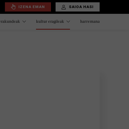
IZENA EMAN
SAIOA HASI
harremana
 erakundeak
kultur eragileak