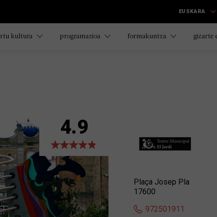
EUSKARA
rtu kultura
programazioa
formakuntza
gizarte
4.9
Plaça Josep Pla
17600
972501911