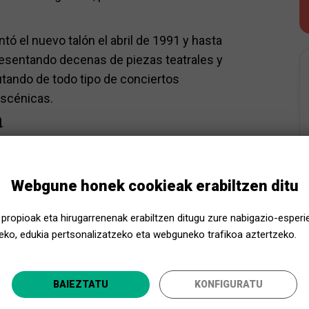
ntó el nuevo talón el abril de 1991 y hasta
resentando decenas de piezas teatrales y
utando de todo tipo de conciertos
escénicas.
a
l equipamiento.
Webgune honek cookieak erabiltzen ditu
propioak eta hirugarrenenak erabiltzen ditugu zure nabigazio-esperi
ko, edukia pertsonalizatzeko eta webguneko trafikoa aztertzeko.
Gertu Kultura, oraindik gertuago!
azioa
BAIEZTATU
KONFIGURATU
Zure probintzia aukeratu eta denontzako kulturaz gozatu