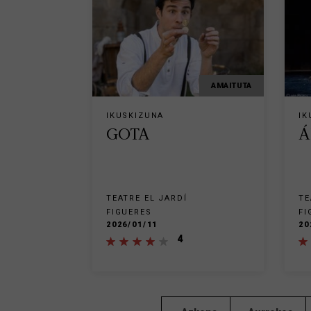
AMAITUTA
IKUSKIZUNA
IK
GOTA
Á
TEATRE EL JARDÍ
TE
FIGUERES
FI
2026/01/11
20
4