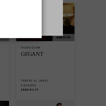
UTA
AMAITUTA
IKUSKIZUNA
GEGANT
TEATRE EL JARDÍ
FIGUERES
2026/01/17