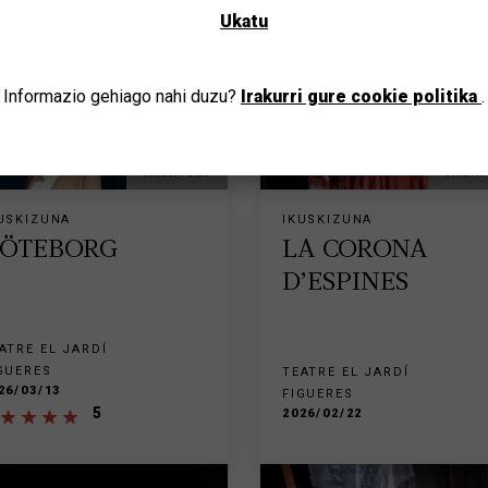
Ukatu
JOAN
Informazio gehiago nahi duzu?
Irakurri gure cookie politika
.
AMAITUTA
AMAIT
USKIZUNA
IKUSKIZUNA
ÖTEBORG
LA CORONA
D’ESPINES
ATRE EL JARDÍ
GUERES
TEATRE EL JARDÍ
26/03/13
FIGUERES
5
2026/02/22