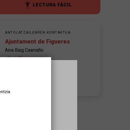
LECTURA FÁCIL
ANTOLATZAILEAREN KONTAKTUA
Ajuntament de Figueres
Aina Baig Caamaño
abaig@figueres.org
972501911
Aholkularitza orduak:
De dilluns a divendres de 10 a 14 h.
entzia