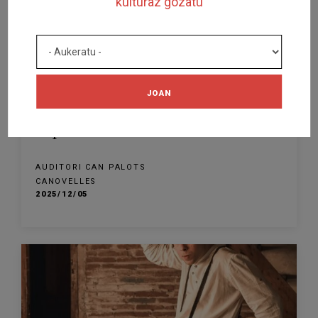
kulturaz gozatu
AMAITUTA
JOAN
IKUSKIZUNA
Impossible
AUDITORI CAN PALOTS
CANOVELLES
2025/12/05