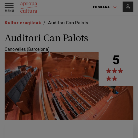
Skip
Skip
Toggle
to
to
EUSKARA
navigation
main
main
content
navigation
Kultur eragileak
Auditori Can Palots
Auditori Can Palots
Canovelles (Barcelona)
5