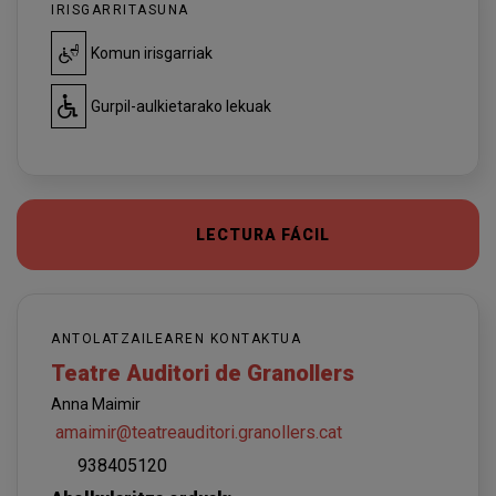
IRISGARRITASUNA
Komun irisgarriak
Gurpil-aulkietarako lekuak
LECTURA FÁCIL
ANTOLATZAILEAREN KONTAKTUA
Teatre Auditori de Granollers
Anna Maimir
amaimir@teatreauditori.granollers.cat
938405120