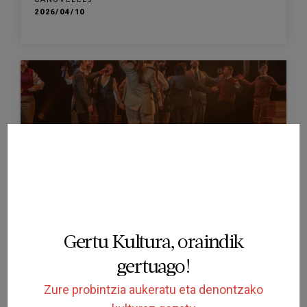
2026/04/10
AMAITUTA
IKUSKIZUNA
Lorca, retrats d'un poeta
AUDITORI CAN PALOTS
Gertu Kultura, oraindik
CANOVELLES
2026/02/22
gertuago!
Zure probintzia aukeratu eta denontzako