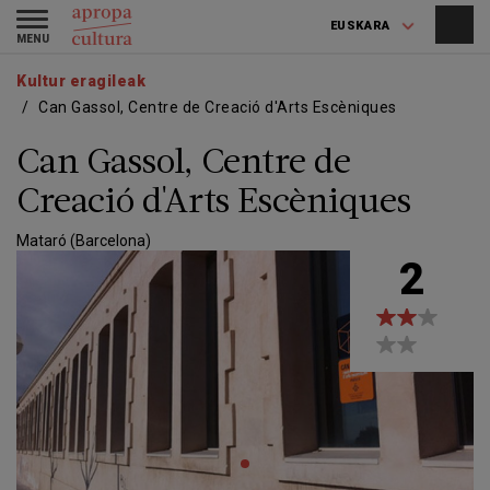
Skip
Skip
Toggle
to
to
EUSKARA
navigation
main
main
content
navigation
Kultur eragileak
Can Gassol, Centre de Creació d'Arts Escèniques
Can Gassol, Centre de
Creació d'Arts Escèniques
Mataró (Barcelona)
2