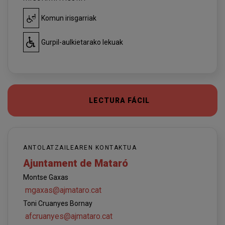
Komun irisgarriak
Gurpil-aulkietarako lekuak
LECTURA FÁCIL
ANTOLATZAILEAREN KONTAKTUA
Ajuntament de Mataró
Montse Gaxas
mgaxas@ajmataro.cat
Toni Cruanyes Bornay
afcruanyes@ajmataro.cat