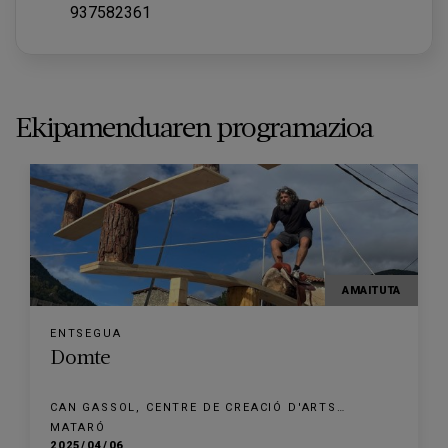
937582361
Ekipamenduaren programazioa
AMAITUTA
ENTSEGUA
Domte
CAN GASSOL, CENTRE DE CREACIÓ D'ARTS
ESCÈNIQUES
MATARÓ
2025/04/06