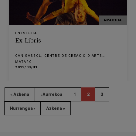
AMAITUTA
ENTSEGUA
Ex-Libris
CAN GASSOL, CENTRE DE CREACIÓ D'ARTS
ESCÈNIQUES
MATARÓ
2019/03/31
« Azkena
‹ Aurrekoa
1
2
3
Hurrengoa ›
Azkena »