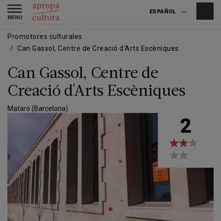
Pasar
Skip
Toggle
al
to
ESPAÑOL
navigation
contenido
main
principal
navigation
Promotores culturales
Can Gassol, Centre de Creació d'Arts Escèniques
Can Gassol, Centre de
Creació d'Arts Escèniques
Mataró (Barcelona)
2