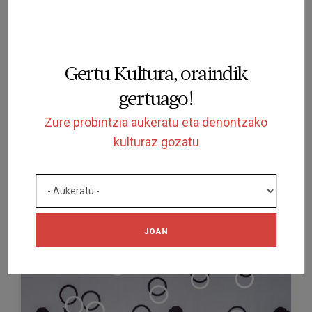
Gertu Kultura, oraindik
gertuago!
DEIALDIA
Zure probintzia aukeratu eta denontzako
IKUSKIZUNA
kulturaz gozatu
La prodigiosa zapatera
AUDITORI TEATRE ESPAI TER
TORROELLA DE MONTGRÍ
2026/12/19
JOAN