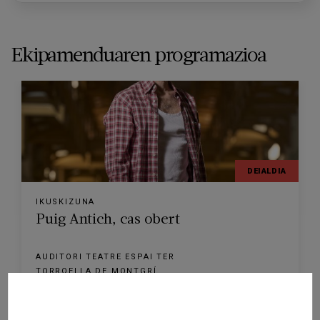
Ekipamenduaren programazioa
DEIALDIA
IKUSKIZUNA
Puig Antich, cas obert
AUDITORI TEATRE ESPAI TER
TORROELLA DE MONTGRÍ
2026/12/06