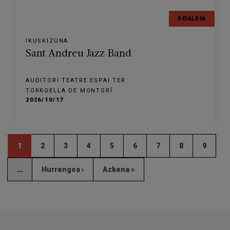
DEIALDIA
IKUSKIZUNA
Sant Andreu Jazz Band
AUDITORI TEATRE ESPAI TER
TORROELLA DE MONTGRÍ
2026/10/17
1
2
3
4
5
6
7
8
9
…
Hurrengoa ›
Azkena »