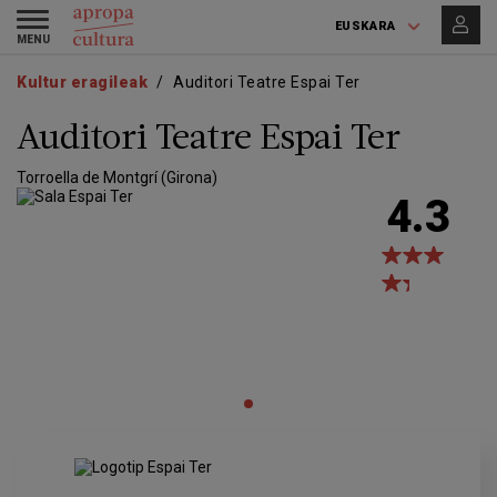
Skip
Skip
Toggle
to
to
EUSKARA
navigation
main
main
content
navigation
Kultur eragileak
Auditori Teatre Espai Ter
Auditori Teatre Espai Ter
Torroella de Montgrí (Girona)
4.3