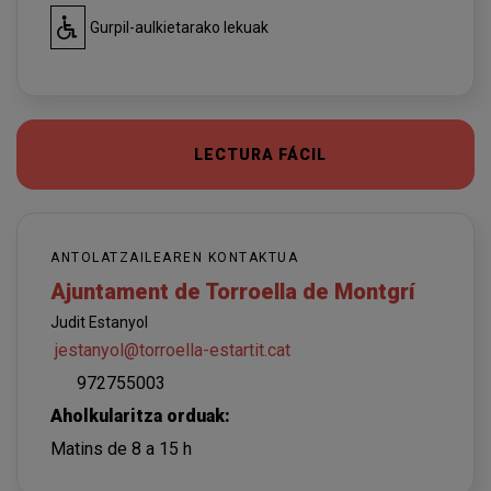
Gurpil-aulkietarako lekuak
LECTURA FÁCIL
ANTOLATZAILEAREN KONTAKTUA
Ajuntament de Torroella de Montgrí
Judit Estanyol
jestanyol@torroella-estartit.cat
972755003
Aholkularitza orduak:
Matins de 8 a 15 h