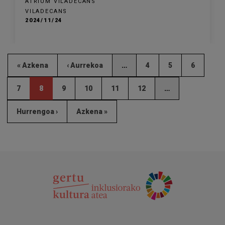
ATRIUM VILADECANS
VILADECANS
2024/11/24
« Azkena
‹ Aurrekoa
…
4
5
6
7
8
9
10
11
12
…
Hurrengoa ›
Azkena »