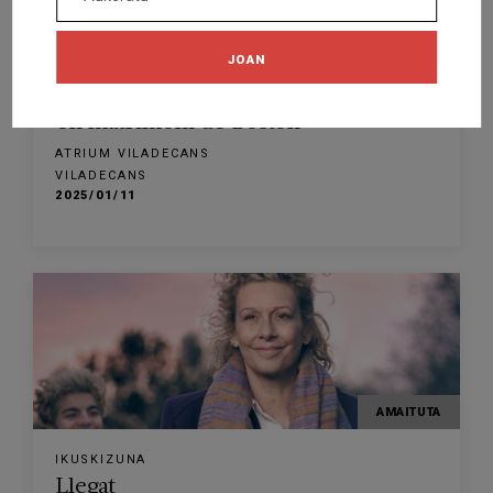
AMAITUTA
JOAN
IKUSKIZUNA
Un matrimoni de Boston
ATRIUM VILADECANS
VILADECANS
2025/01/11
AMAITUTA
IKUSKIZUNA
Llegat