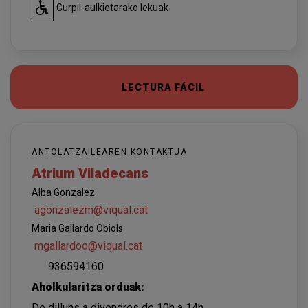
Gurpil-aulkietarako lekuak
LECTURA FÁCIL
ANTOLATZAILEAREN KONTAKTUA
Atrium Viladecans
Alba Gonzalez
agonzalezm@viqual.cat
Maria Gallardo Obiols
mgallardoo@viqual.cat
936594160
Aholkularitza orduak:
De dilluns a divendres de 10h a 14h.