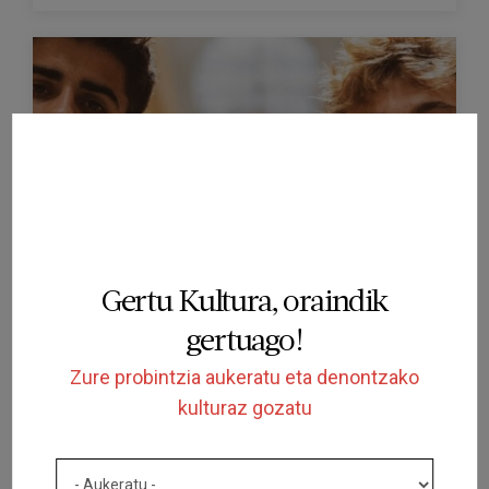
AMAITUTA
IKUSKIZUNA
Dirrrty Boys
ATRIUM VILADECANS
Gertu Kultura, oraindik
VILADECANS
2025/01/24
gertuago!
Zure probintzia aukeratu eta denontzako
kulturaz gozatu