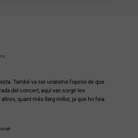
ana
ista. També va ser unànime l'opinió de que
urada del concert, aquí van sorgir les
altres, quant més llarg millor, ja que ho feia
sonak