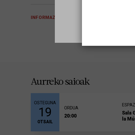
INFORMAZIO GEHIAGO
Aurreko saioak
OSTEGUNA
ESPAZ
19
ORDUA
Sala 
20:00
la Mú
OTSAIL