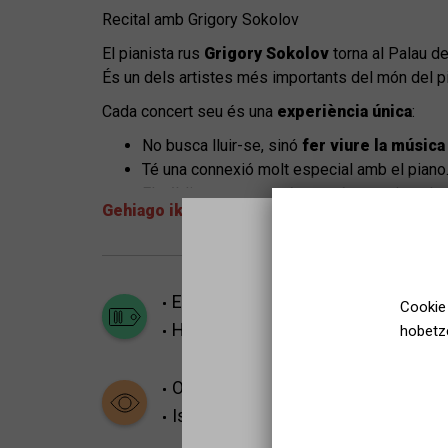
Recital amb Grigory Sokolov
El pianista rus
Grigory Sokolov
torna al Palau de
És un dels artistes més importants del món del p
Cada concert seu és una
experiència única
:
No busca lluir-se, sinó
fer viure la música
Té una connexió molt especial amb el piano
El públic sap que no és només escoltar obr
Gehiago ikusi
Una ocasió per gaudir d’un dels pianistes més gran
Emozio gogorrak
Denboraldiaren 
Cookie 
Helduak
Gazteak
hobetze
Oso eskatua
Isiltasuna eskatzen da