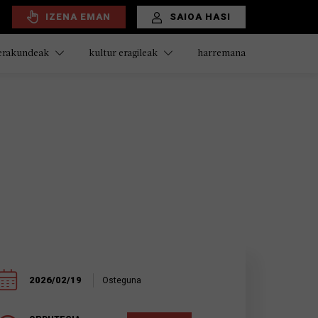
IZENA EMAN
SAIOA HASI
harremana
 erakundeak
kultur eragileak
2026/02/19
Osteguna