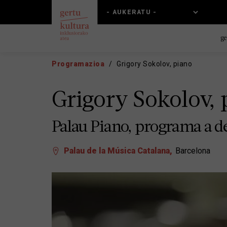
Skip
Skip
to
to
main
main
content
navigation
ge
Programazioa
Grigory Sokolov, piano
Grigory Sokolov, 
Palau Piano, programa a 
Palau de la Música Catalana
Barcelona