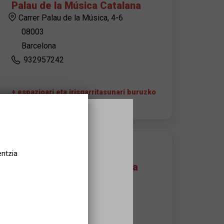
Palau de la Música Catalana
Carrer Palau de la Música, 4-6
08003
Barcelona
932957242
+ espazioari eta irisgarritasunari buruzko
informazioa
ANTOLATZAILEAREN KONTAKTUA
entzia
Palau de la Música Catalana
Susanna Domper
sdomper@palaumusica.cat
Andrea Soteras Català
asoteras@palaumusica.cat