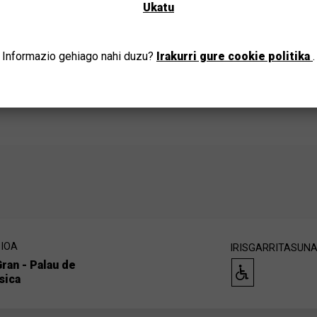
Ukatu
JOAN
Informazio gehiago nahi duzu?
Irakurri gure cookie politika
.
IOA
IRISGARRITASUN
Gran - Palau de
sica