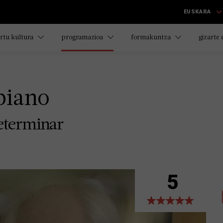
EUSKARA
rtu kultura
programazioa
formakuntza
gizarte
piano
determinar
5