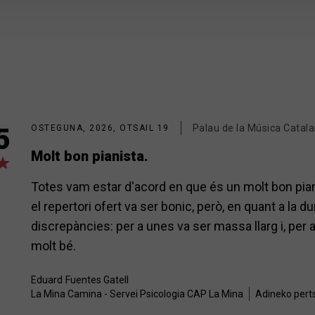
Palau de la Música Catal
5
OSTEGUNA, 2026, OTSAIL 19
Molt bon pianista.
Totes vam estar d'acord en que és un molt bon pian
el repertori ofert va ser bonic, però, en quant a la d
discrepàncies: per a unes va ser massa llarg i, per a 
molt bé.
Eduard
Fuentes Gatell
La Mina Camina - Servei Psicologia CAP La Mina
Adineko pert