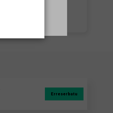
932957242
Aholkularitza orduak:
Matins
A
Erreserbatu