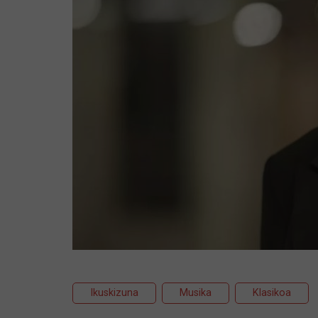
Ikuskizuna
Musika
Klasikoa