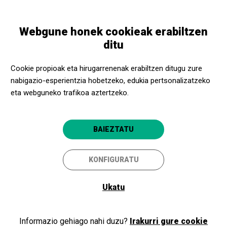
Skip
Skip
Toggle
to
to
EUSKARA
navigation
main
main
Webgune honek cookieak erabiltzen
content
navigation
Programazioa
Buffalo Kids
ditu
Buffalo Kids
Cookie propioak eta hirugarrenenak erabiltzen ditugu zure
nabigazio-esperientzia hobetzeko, edukia pertsonalizatzeko
Ciclo Premios Goya
eta webguneko trafikoa aztertzeko.
Madrid capital
Sala Berlanga
BAIEZTATU
KONFIGURATU
2025/02/08
Larunbata
ORDUTEGIA
Ukatu
SAIOAK
Arratsaldea
IRAUPENA:
1 h y 21 minutos
Informazio gehiago nahi duzu?
Irakurri gure cookie