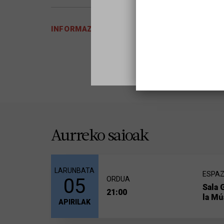
INFORMAZIO GEHIAGO
Aurreko saioak
LARUNBATA
ESPAZ
05
ORDUA
Sala 
21:00
la Mú
APIRILAK