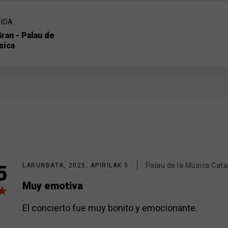
IOA
Gran - Palau de
sica
Palau de la Música Cata
5
LARUNBATA, 2025, APIRILAK 5
Muy emotiva
El concierto fue muy bonito y emocionante.