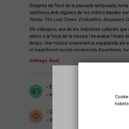
Després de l’èxit de la passada temporada, torna
simfònica amb algunes de les millors bandes so
Persia: The Lost Crown, Civilization, Assassin's Cre
Els videojocs, una de les indústries culturals qu
aliens a la força de la música i ha acabat fitxant
temps. Una música sorprenent ja equiparada als e
el magnificent recinte modernista d’aventures, tor
l’experiència que vincula alguns dels millors títol
Gehiago ikusi
Un concert en col·laboració amb Games&Symphonies
Amics de la Unió.
Concert amb projecció d'imatges.
Emozio gogorrak
Denboraldiaren 
Concert en col·laboració amb Games & Symphoni
Helduak
Gazteak
Cookie 
hobetze
Oso eskatua
Isiltasuna eskatzen da