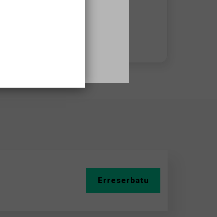
932957242
Aholkularitza orduak:
Matins
Erreserbatu