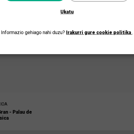
Zure probintzia aukeratu eta denontzako kulturaz gozatu
Ukatu
JOAN
Informazio gehiago nahi duzu?
Irakurri gure cookie politika
.
IOA
Gran - Palau de
sica