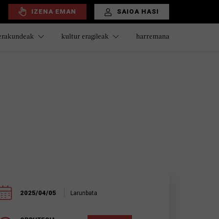
IZENA EMAN
SAIOA HASI
harremana
 erakundeak
kultur eragileak
2025/04/05
Larunbata