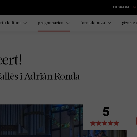
EUSKARA
rtu kultura
programazioa
formakuntza
gizarte
ert!
allès i Adrián Ronda
5