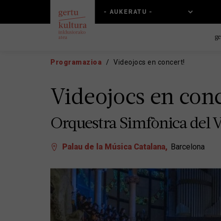
Skip
Skip
to
to
main
main
content
navigation
ge
Programazioa
Videojocs en concert!
Videojocs en conc
Orquestra Simfònica del V
Palau de la Música Catalana
Barcelona