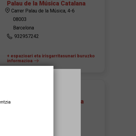
Palau de la Música Catalana
Carrer Palau de la Música, 4-6
08003
Barcelona
932957242
+ espazioari eta irisgarritasunari buruzko
informazioa
ANTOLATZAILEAREN KONTAKTUA
Palau de la Música Catalana
entzia
Susanna Domper
sdomper@palaumusica.cat
Andrea Soteras Català
asoteras@palaumusica.cat