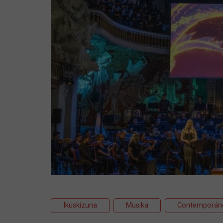
Ikuskizuna
Musika
Contemporán