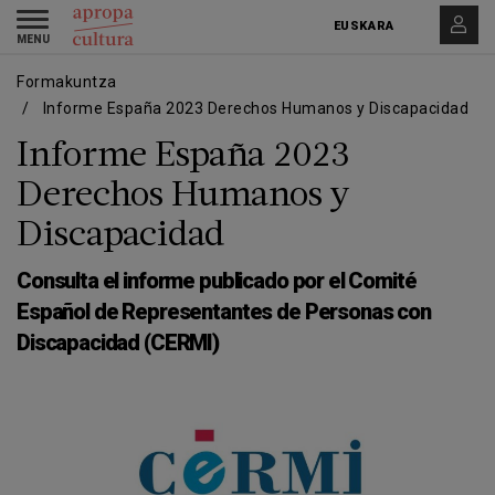
Skip
Skip
Toggle
to
to
EUSKARA
navigation
main
main
content
navigation
Formakuntza
Informe España 2023 Derechos Humanos y Discapacidad
Informe España 2023
Derechos Humanos y
Discapacidad
Consulta el informe publicado por el Comité
Español de Representantes de Personas con
Discapacidad (CERMI)