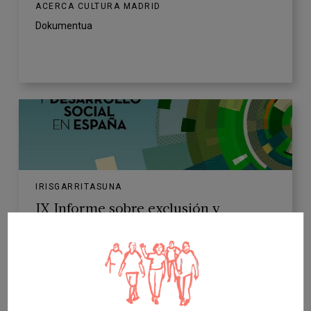
ACERCA CULTURA MADRID
Dokumentua
IRISGARRITASUNA
IX Informe sobre exclusión y
desarrollo social en España
FUNDACIÓN FOESSA ETA CÁRITAS ESPAÑOLA
Dokumentua