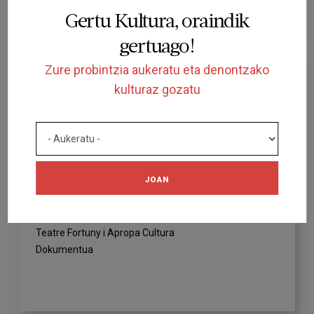
Gertu Kultura, oraindik
gertuago!
Zure probintzia aukeratu eta denontzako
kulturaz gozatu
ARTEAREKIN HEZI
Més enllà dels sentits amb Carles
JOAN
Bigorra al Teatre Fortuny
CARLES BIGORRA
Teatre Fortuny i Apropa Cultura
Dokumentua