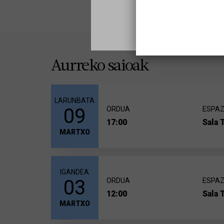
Aurreko saioak
LARUNBATA
09
ORDUA
ESPAZ
17:00
Sala 
MARTXO
IGANDEA
03
ORDUA
ESPAZ
12:00
Sala 
MARTXO