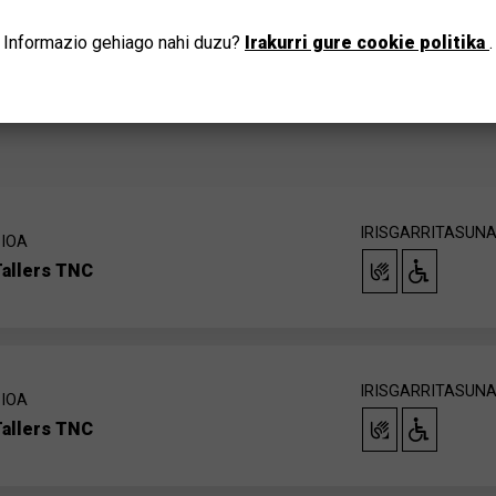
JOAN
Informazio gehiago nahi duzu?
Irakurri gure cookie politika
.
IRISGARRITASUN
IOA
Tallers TNC
IRISGARRITASUN
IOA
Tallers TNC