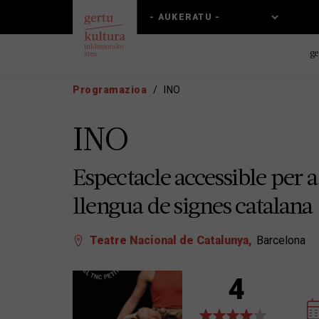
Skip
Skip
to
to
main
main
content
navigation
ge
Programazioa
INO
INO
Espectacle accessible per 
llengua de signes catalana
Teatre Nacional de Catalunya
Barcelona
4