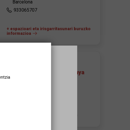
Barcelona
933065707
+ espazioari eta irisgarritasunari buruzko
informazioa
ANTOLATZAILEAREN KONTAKTUA
Teatre Nacional de Catalunya
entzia
Jordi Sànchez Tomàs
jsanchez@tnc.cat
933065707
Aholkularitza orduak:
De dilluns a divendres de 10h a 14h