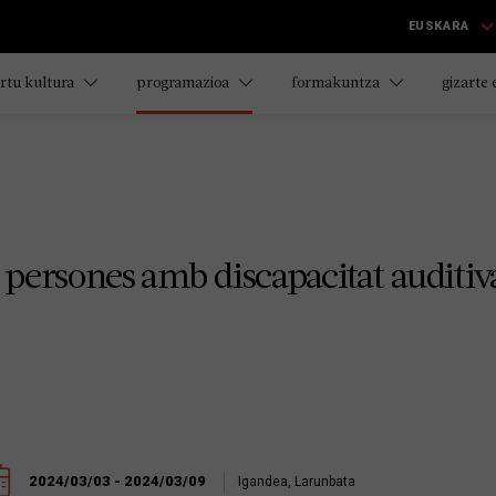
EUSKARA
rtu kultura
programazioa
formakuntza
gizarte
a persones amb discapacitat auditiv
2024/03/03 - 2024/03/09
Igandea, Larunbata