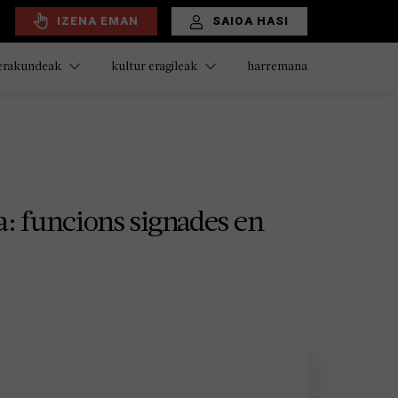
IZENA EMAN
SAIOA HASI
harremana
 erakundeak
kultur eragileak
a: funcions signades en