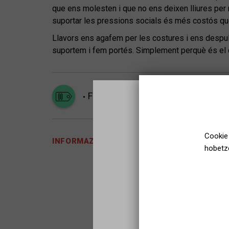
que ens molesten i que no ens deixen lliures pe
suportar les pressions socials és més costós que
Llavors ens agafem per les costures i ens despul
suportem i fem portés. Simplement perquè és el q
Familiarra
Publiko guztiak
Cookie 
INFORMAZIO GEHIAGO
hobetze