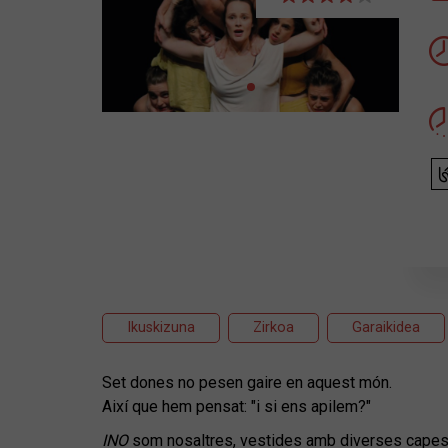
Ikuskizuna
Zirkoa
Garaikidea
Set dones no pesen gaire en aquest món.
Així que hem pensat: "i si ens apilem?"
INO
som nosaltres, vestides amb diverses capes