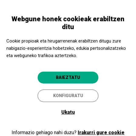
Skip
Skip
Toggle
to
to
EUSKARA
navigation
main
main
Webgune honek cookieak erabiltzen
content
navigation
Programazioa
HIGHLANDS
ditu
HIGHLANDS
Cookie propioak eta hirugarrenenak erabiltzen ditugu zure
nabigazio-esperientzia hobetzeko, edukia pertsonalizatzeko
Mal Pelo
eta webguneko trafikoa aztertzeko.
Figueres
Teatre El Jardí
BAIEZTATU
2024/04/14
Igandea
KONFIGURATU
ORDUTEGIA
SAIOAK
Arratsaldea
Ukatu
IRAUPENA:
1 h 30 min
Informazio gehiago nahi duzu?
Irakurri gure cookie
HIZKUNTZAK: