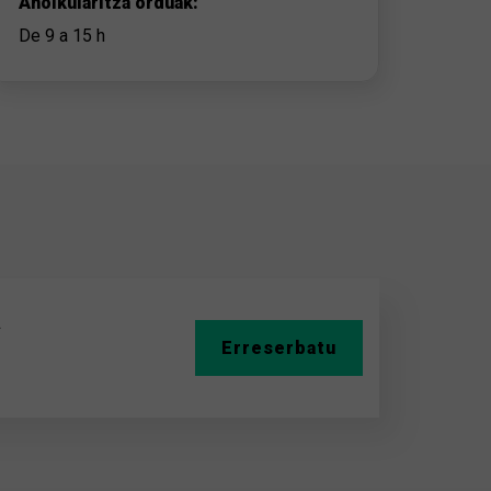
Aholkularitza orduak:
De 9 a 15 h
A
Erreserbatu