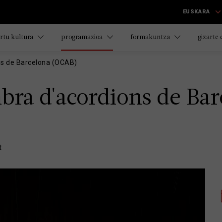
EUSKARA
rtu kultura
programazioa
formakuntza
gizarte
ns de Barcelona (OCAB)
bra d'acordions de Ba
t