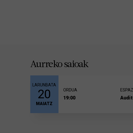
Aurreko saioak
LARUNBATA
20
ORDUA
ESPAZ
19:00
Audit
MAIATZ