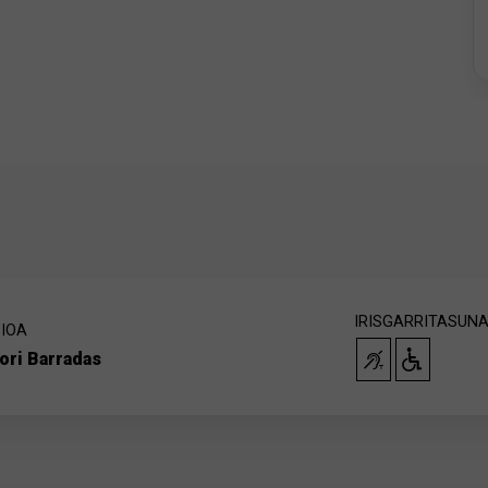
IRISGARRITASUN
IOA
ori Barradas