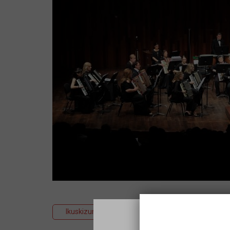
Ikuskizuna
Musika
Tradizionala