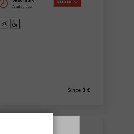
ORDUTEGIA
SAIOAK
Arratsaldea
Since
3 €
NON EGITEN DEN