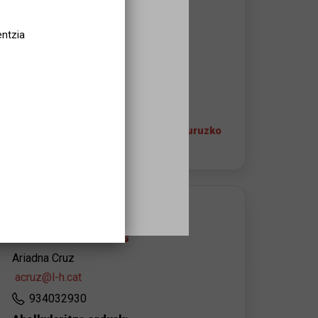
Auditori Barradas
Rambla Just Oliveras, 56
entzia
08901
L'Hospitalet de Llobregat
934032930
+ espazioari eta irisgarritasunari buruzko
informazioa
ANTOLATZAILEAREN KONTAKTUA
Auditori Barradas
Ariadna Cruz
acruz@l-h.cat
934032930