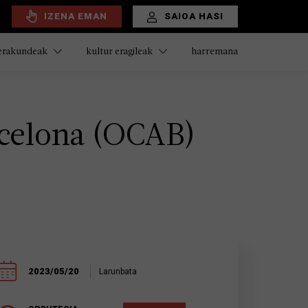
IZENA EMAN
SAIOA HASI
harremana
 erakundeak
kultur eragileak
rcelona (OCAB)
2023/05/20
Larunbata