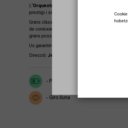
L
’Orquestra de Cambra d’Acordions de Barc
prestigi i singularitat ens oferirà un concert únic 
Cookie 
hobetze
Grans clàssics i les millors bandes sonores de c
de conèixer un instrument poc habitual dins les o
grans possibilitats tímbriques i interpretatives qu
Us garantim que us sorprendrà!
Direcció:
Jesús Otero
Publiko guztiak
Giro iluna