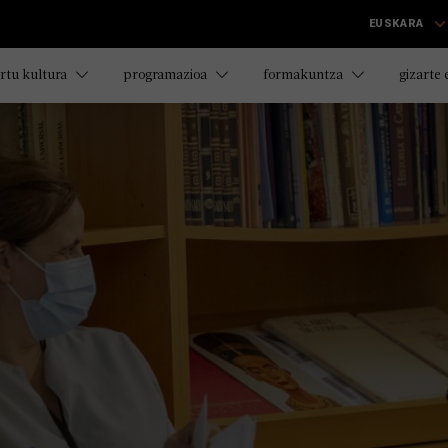
EUSKARA
rtu kultura
programazioa
formakuntza
gizarte