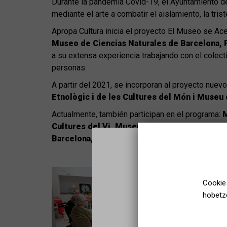
Durante la pandemia Covid-19, el Ayuntamiento de
mediante el arte a combatir el aislamiento, la tri
Apropa Cultura inicia el proyecto El Museo se A
Museo de Ciencias Naturales de Barcelona, F
a su extensa experiencia trabajando con el colect
personas.
A partir del 2021, se incorporan al proyecto nue
Etnològic i de les Cultures del Món i Museu
Actualmente, también participan en el programa:
M
Cultures del Vi, Museu Olímpic i de l’Espor
Barcelona, Fundació Mas Miró, Museu del Jog
Cookie 
hobetze