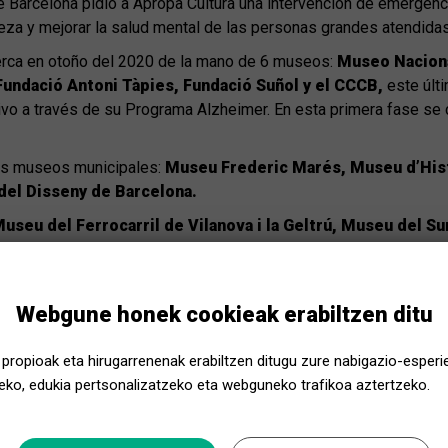
 Barcelona pidió a Apropa Cultura una intervención de emergenci
steza y mejorar la salud mental de las personas grandes atendidas
cerca en otoño del 2020 de la mano de 6 museos:
Museo Naciona
undació Antoni Tàpies, Fundació Suñol y el CCCB,
este últi
ivo a través de su Programa Alzheimer. En esta primera fase se 
vos museos municipales:
Museu Frederic Marés, Museu d’His
 del Disseny de Barcelona.
useu del Ferrocarril de Vilanova i la Geltrú, Museu del S
t, MACBA, Castell de Montjuïc, El Born CCM, Museu d’Hist
uet, Museu de la Vida Rural.
Webgune honek cookieak erabiltzen ditu
propioak eta hirugarrenenak erabiltzen ditugu zure nabigazio-esperi
ko, edukia pertsonalizatzeko eta webguneko trafikoa aztertzeko.