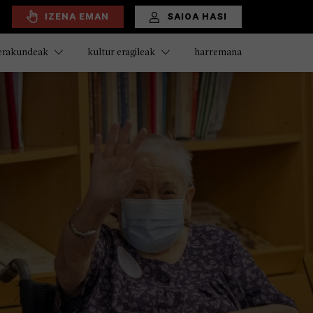
IZENA EMAN
SAIOA HASI
harremana
 erakundeak
kultur eragileak