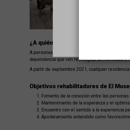
¿A quién se dirige?
A personas atendidas en varias residencias de g
dependencia que ven restringida su movilidad, y
A partir de septiembre 2021, cualquier residencia
Objetivos rehabilitadores de El Mus
Fomento de la conexión entre las personas 
Mantenimiento de la esperanza y el optimi
Encuentro con el sentido a la experiencia pe
Apoderamiento entendido como favorecimien