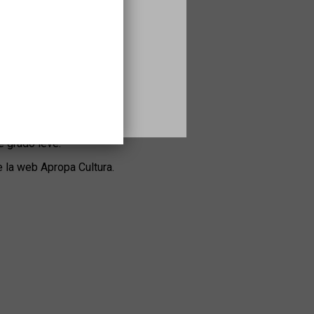
ados especialmente para personas con
e grado leve.
e la web Apropa Cultura.