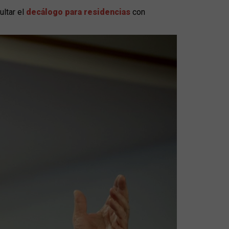
ltar el
decálogo para residencias
con