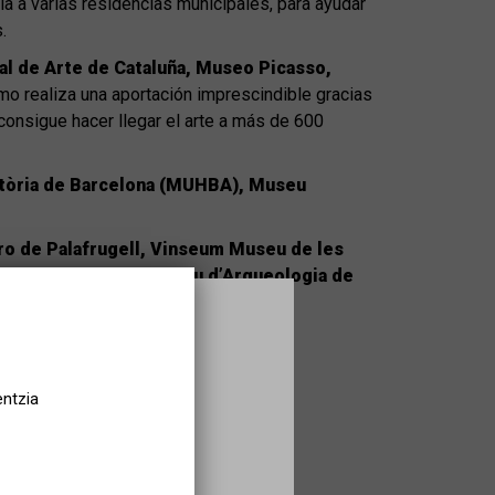
a a varias residencias municipales, para ayudar
.
l de Arte de Cataluña, Museo Picasso,
mo realiza una aportación imprescindible gracias
consigue hacer llegar el arte a más de 600
tòria de Barcelona (MUHBA), Museu
uro de Palafrugell, Vinseum Museu de les
òria de Catalunya, Museu d’Arqueologia de
entzia