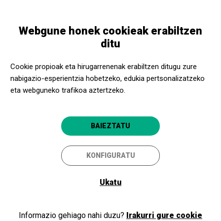
Skip
Skip
Toggle
to
to
EUSKARA
navigation
main
main
Webgune honek cookieak erabiltzen
content
navigation
ditu
Todas Incluidas
Cookie propioak eta hirugarrenenak erabiltzen ditugu zure
Acerca Cultura 2019/20
nabigazio-esperientzia hobetzeko, edukia pertsonalizatzeko
eta webguneko trafikoa aztertzeko.
Barcelona
Girona
Lleida
Tarragona
BAIEZTATU
KONFIGURATU
Ukatu
Informazio gehiago nahi duzu?
Irakurri gure cookie