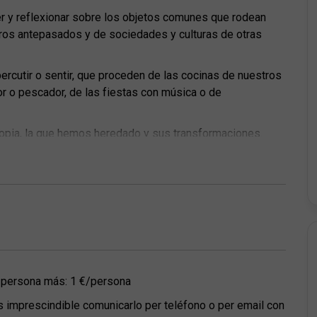
cer y reflexionar sobre los objetos comunes que rodean
tros antepasados y de sociedades y culturas de otras
 percutir o sentir, que proceden de las cocinas de nuestros
or o pescador, de las fiestas con música o de
ropia, la que hemos heredado y sus transformaciones.
nas.
onvenir (de martes a viernes)
; persona más: 1 €/persona
es imprescindible comunicarlo per teléfono o per email con