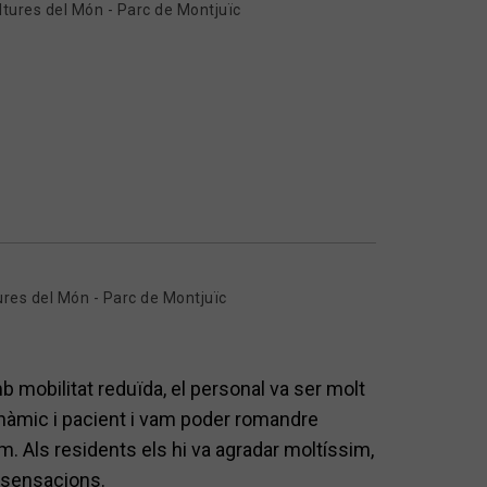
ltures del Món - Parc de Montjuïc
ures del Món - Parc de Montjuïc
 mobilitat reduïda, el personal va ser molt
 dinàmic i pacient i vam poder romandre
m. Als residents els hi va agradar moltíssim,
i sensacions.