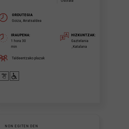
Ostirala
ORDUTEGIA
Goiza, Arratsaldea
IRAUPENA:
HIZKUNTZAK:
1 hora 30
Gaztelania
min
Katalana
Taldeentzako plazak
NON EGITEN DEN