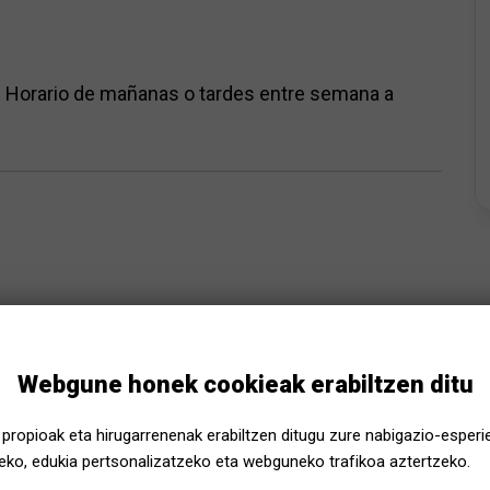
:
Horario de mañanas o tardes entre semana a
Webgune honek cookieak erabiltzen ditu
propioak eta hirugarrenenak erabiltzen ditugu zure nabigazio-esperi
ko, edukia pertsonalizatzeko eta webguneko trafikoa aztertzeko.
Museu Etnològic i de Cul
ASTEAZKENA, 2022, EKAIN 15