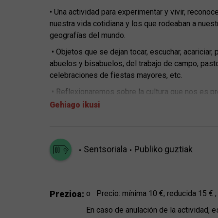
• Una actividad para experimentar y vivir, recono
nuestra vida cotidiana y los que rodeaban a nues
geografías del mundo.
• Objetos que se dejan tocar, escuchar, acariciar,
abuelos y bisabuelos, del trabajo de campo, past
celebraciones de fiestas mayores, etc.
• Reflexionaremos sobre la cultura que nos es p
Gehiago ikusi
Información práctica:
o Grupo mínimo de 5 personas, máximo 15 perso
o Máximo 5 sillas de ruedas.
o Duración aproximada: 1h 30 minutos
Sentsoriala
Publiko guztiak
o Horario de mañanas o tardes entre semana, a c
Durante el mes de Agosto no hay taller.
Prezioa:
o Precio: mínima 10 €; reducida 15 € 
En caso de anulación de la actividad, 