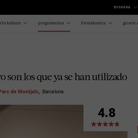
EUSKARA
rtu kultura
programazioa
formakuntza
gizarte
o son los que ya se han utilizado
Parc de Montjuïc
Barcelona
4.8