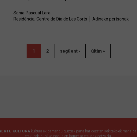
Sonia
Pascual Lara
Residència, Centre de Dia de Les Corts
Adineko pertsonak
1
2
següent ›
últim »
GERTU KULTURA
kultura-ekipamendu guztiek parte har dezaten irekitako ekimena da,
erakunde publiko nagusien laguntza eta lankidetza du.