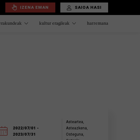
IZENA EMAN
SAIOA HASI
harremana
 erakundeak
kultur eragileak
Asteartea,
2022/07/01 -
Asteazkena,
2023/07/31
Osteguna,