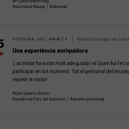
Mª Luisa
Marín Puig
Associació Rauxa
Adikzioak
Museu Etnològic i de Cultu
5
OSTEGUNA, 2021, MAIATZ 6
Una experiència enriquidora
L'activitat ha estat molt adequada i el Quim ha fet 
participar en tot moment. Tot el personal del museu
repetir la visita!
Núria
Salamo Bosch
Residència Parc del Guinardó
Adineko pertsonak