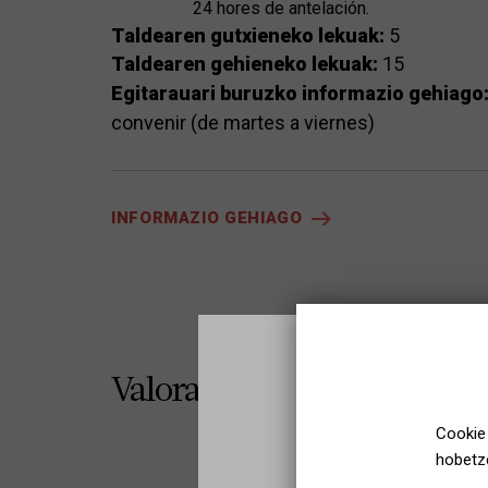
24 hores de antelación.
Taldearen gutxieneko lekuak:
5
Taldearen gehieneko lekuak:
15
Egitarauari buruzko informazio gehiago
convenir (de martes a viernes)
INFORMAZIO GEHIAGO
Valoraciones
Cookie 
hobetze