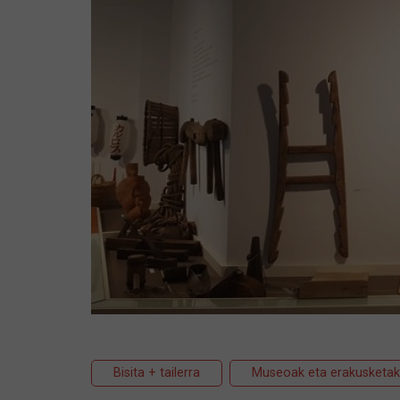
Bisita + tailerra
Museoak eta erakusketak