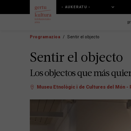
Skip
Skip
to
to
main
main
content
navigation
ge
Programazioa
Sentir el objecto
Sentir el objecto
Los objectos que más quier
Museu Etnològic i de Cultures del Món - 