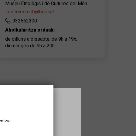
Museu Etnològic i de Cultures del Món
reservesmeb@bcn.cat
932562300
Aholkularitza orduak:
de dilluns a dissabte, de 9h a 19h;
diumenges de 9h a 20h
entzia
tures del Món - Parc de Montjuïc