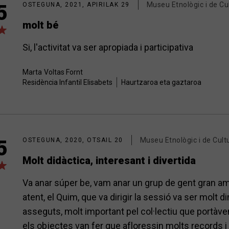
Museu Etnològic i de Cu
5
OSTEGUNA, 2021, APIRILAK 29
molt bé
Si, l'activitat va ser apropiada i participativa
Marta
Voltas Fornt
Residència Infantil Elisabets
Haurtzaroa eta gaztaroa
Museu Etnològic i de Cult
5
OSTEGUNA, 2020, OTSAIL 20
Molt didàctica, interesant i divertida
Va anar súper be, vam anar un grup de gent gran amb
atent, el Quim, que va dirigir la sessió va ser molt
asseguts, molt important pel col·lectiu que portàve
els objectes van fer que afloressin molts records 