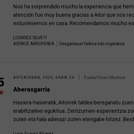
Nos ha sorprendido mucho la experiencia que hemo
atención fue muy buena gracias a Aitor que nos rec
estuviésemos en casa. Recomendamos mucho esta 
LOURDES
SILVETI
ASPACE ARRUPENEA
Desgaitasun fisikoa edo organikoa
Euskal Itsas Museoa
5
ASTEAZKENA, 2026, EKAIN 24
Aberasgarria
Hasiera-hasieratik, Aitorrek taldea bereganatu zuen
erabiltzaileei egokitua. Zentzumen-esperientzia zor
zuten eta hala adierazi zuten etengabe hitzez. Bes
Lucia
Suarez Alvarez