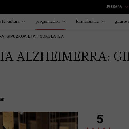
EUSKARA
rtu kultura
programazioa
formakuntza
gizarte
RA: GIPUZKOA ETA TXOKOLATEA
TA ALZHEIMERRA: GI
án
5