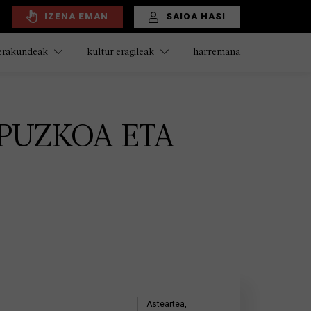
IZENA EMAN
SAIOA HASI
harremana
 erakundeak
kultur eragileak
PUZKOA ETA
Asteartea,