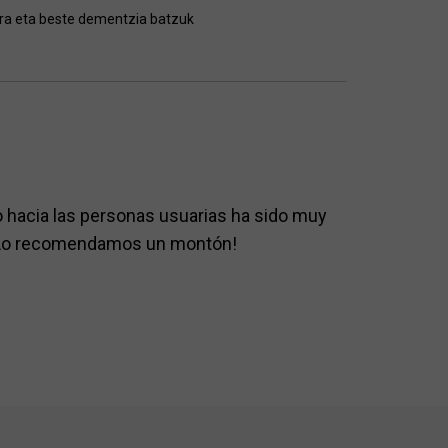
ra eta beste dementzia batzuk
ato hacia las personas usuarias ha sido muy
¡Lo recomendamos un montón!