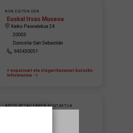
NON EGITEN DEN
Euskal Itsas Museoa
Kaiko Pasealekua 24
20003
Donostia-San Sebastián
943430051
+ espazioari eta irisgarritasunari buruzko
informazioa
ANTOLATZAILEAREN KONTAKTUA
Euskal Itsas Museoa
Aitor Buitrón
abuitron@k6gestioncultural.com