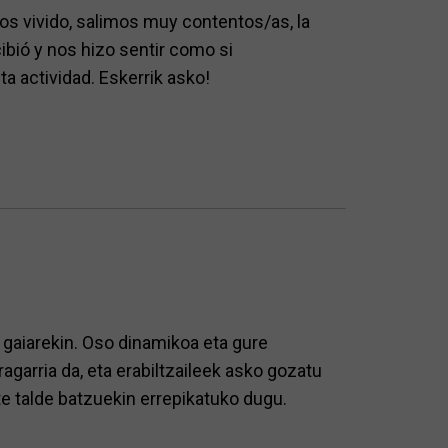
s vivido, salimos muy contentos/as, la
ibió y nos hizo sentir como si
actividad. Eskerrik asko!
 gaiarekin. Oso dinamikoa eta gure
agarria da, eta erabiltzaileek asko gozatu
te talde batzuekin errepikatuko dugu.