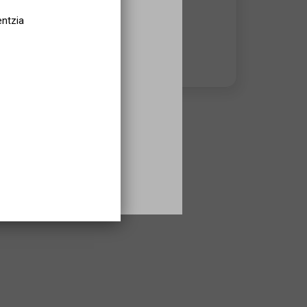
943430051
entzia
Aholkularitza orduak:
11h00- 17h00