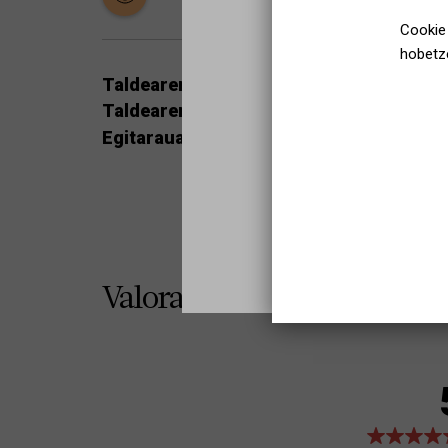
Cookie 
hobetze
Taldearen gutxieneko lekuak:
5
Taldearen gehieneko lekuak:
10
Egitarauari buruzko informazio gehiago
Valoraciones