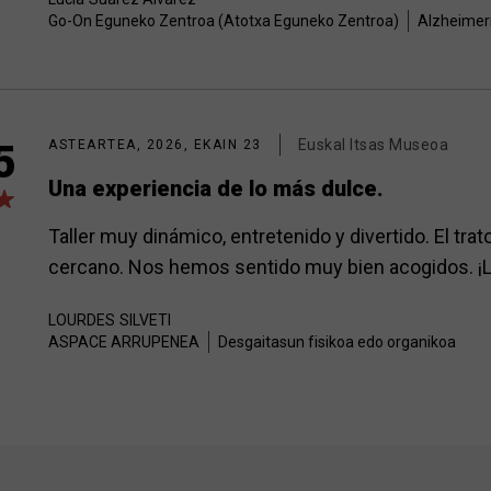
Go-On Eguneko Zentroa (Atotxa Eguneko Zentroa)
Alzheimer
Euskal Itsas Museoa
5
ASTEARTEA, 2026, EKAIN 23
Una experiencia de lo más dulce.
Taller muy dinámico, entretenido y divertido. El tr
cercano. Nos hemos sentido muy bien acogidos. 
LOURDES
SILVETI
ASPACE ARRUPENEA
Desgaitasun fisikoa edo organikoa