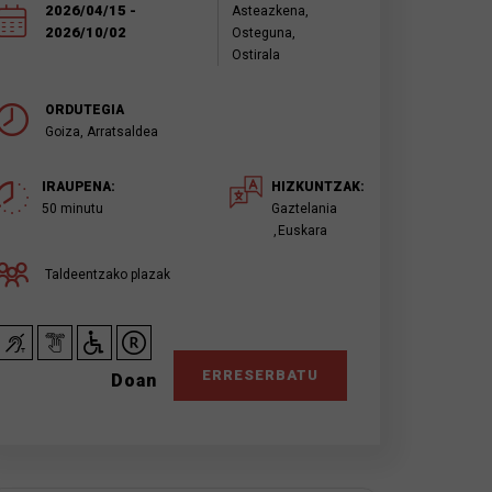
2026/04/15 -
Asteazkena,
2026/10/02
Osteguna,
Ostirala
ORDUTEGIA
Goiza, Arratsaldea
IRAUPENA:
HIZKUNTZAK:
50 minutu
Gaztelania
Euskara
Taldeentzako plazak
ERRESERBATU
Doan