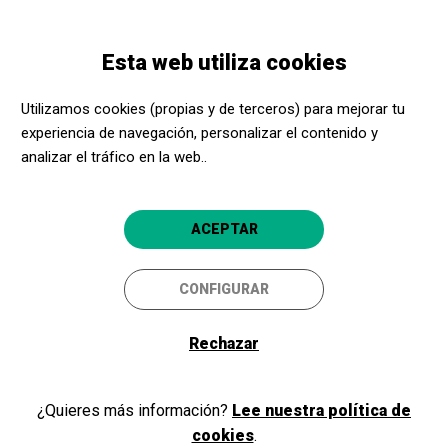
Pasar
Skip
Toggle
al
to
ESPAÑOL
navigation
contenido
main
Esta web utiliza cookies
principal
navigation
EDUCA CON EL ARTE 25/26
Formación de técnicas de
Utilizamos cookies (propias y de terceros) para mejorar tu
experiencia de navegación, personalizar el contenido y
estampación en Es Baluard
analizar el tráfico en la web..
Museu
ACEPTAR
CONFIGURAR
Rechazar
14 Febrero 2026
¿Quieres más información?
Lee nuestra política de
cookies
.
10:00