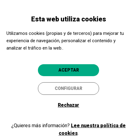
Pasar
Skip
Toggle
al
to
ESPAÑOL
navigation
contenido
main
Esta web utiliza cookies
principal
navigation
Constelaciones sonoras |
Formación de Música en el
Utilizamos cookies (propias y de terceros) para mejorar tu
experiencia de navegación, personalizar el contenido y
Palau de la Música Catalana
analizar el tráfico en la web..
ACEPTAR
CONFIGURAR
Rechazar
26 Enero 2024
10:00
¿Quieres más información?
Lee nuestra política de
DURACIÓN
cookies
.