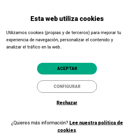
Pasar
Skip
Toggle
al
to
ESPAÑOL
navigation
contenido
main
Sala de prensa
Esta web utiliza cookies
principal
navigation
En esta sección encontraréis notas de
Utilizamos cookies (propias y de terceros) para mejorar tu
experiencia de navegación, personalizar el contenido y
prensa elaboradas por el equipo de
analizar el tráfico en la web..
comunicación de Acerca Cultura. Si no
encontráis lo que necesitáis o queréis
más información, ¡contactadnos!
ACEPTAR
CONFIGURAR
Rechazar
¿Quieres más información?
Lee nuestra política de
cookies
.