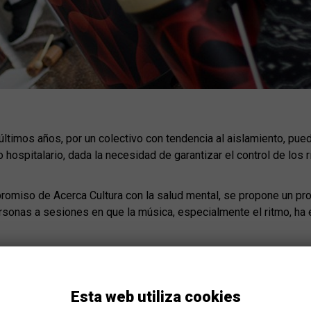
os últimos años, por un colectivo con tendencia al aislamiento, 
o hospitalario, dada la necesidad de garantizar el control de los
romiso de Acerca Cultura con la salud mental, se propone un pr
rsonas a sesiones en que la música, especialmente el ritmo, ha
do la actividad a mantener la presencia en centros en qué habí
que implican las unidades de hospitalización. Por otro lado, se 
spositivos, tiene como objetivo la consolidación de relaciones
Esta web utiliza cookies
ambién a los servicios de otros centros en todo el territorio.