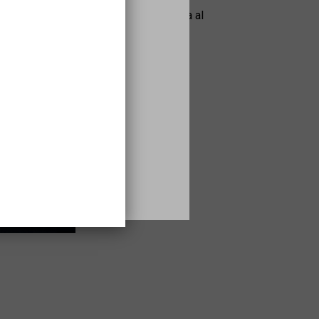
m to Recovery" adaptando la propuesta al
s