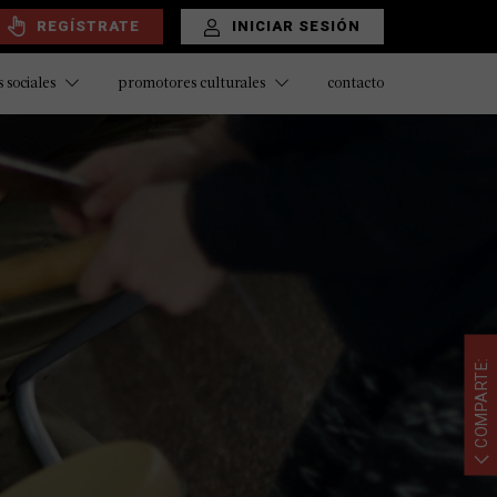
REGÍSTRATE
INICIAR SESIÓN
contacto
 sociales
promotores culturales
COMPARTE: