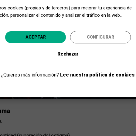
proyecto han continuado profundizando en la metodología "Rhyth
mos cookies (propias y de terceros) para mejorar tu experiencia de
idad de la atención en Salud Mental en Cataluña.
ión, personalizar el contenido y analizar el tráfico en la web..
Acerca Cultura, ¡aún más cerca!
ACEPTAR
CONFIGURAR
Selecciona tu provincia y disfruta de la cultura para todo
Rechazar
IR
¿Quieres más información?
Lee nuestra política de cookies
.
rama
s.
dentidad (superación del estigma)