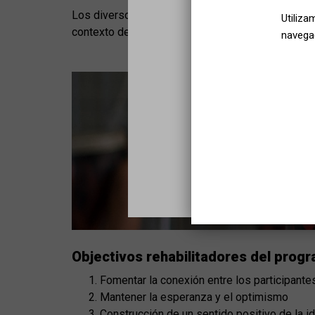
Los diversos musicoterapeutas participantes al 
Utiliza
contexto de cada centro y concretamente a la real
navegac
Objectivos rehabilitadores del prog
Fomentar la conexión entre los participante
Mantener la esperanza y el optimismo
Construcción de un sentido positivo de la i