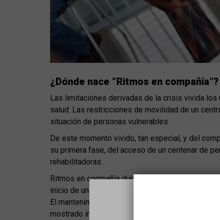
¿Dónde nace “Ritmos en compañía”?
Las limitaciones derivadas de la crisis vivida l
salud. Las restricciones de movilidad de un centr
situación de personas vulnerables.
De este momento vivido, tan especial, y del comp
su primera fase, del acceso de un centenar de pe
rehabilitadoras.
Ritmos en compañía durante el año 2022 ha centra
inicio de una reformulación del proyecto de vida 
El mantenimiento del programa a determinados di
mostrado interés en su seguimiento y ha llegado t