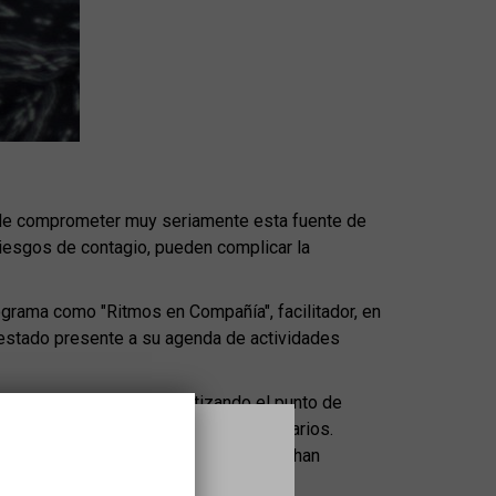
puede comprometer muy seriamente esta fuente de
 riesgos de contagio, pueden complicar la
ograma como "Ritmos en Compañía", facilitador, en
 estado presente a su agenda de actividades
a sido implementado, enfatizando el punto de
ha trabajado el acceso en nuevos escenarios.
 con centros de referencia que además han