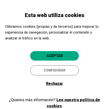
Pasar
Skip
Toggle
al
to
ESPAÑOL
navigation
contenido
main
Esta web utiliza cookies
principal
navigation
Formación
Brota por todas partes con Juan David Galindo a la
Utilizamos cookies (propias y de terceros) para mejorar tu
Fundació Joan Miró
experiencia de navegación, personalizar el contenido y
Brota por todas partes con
analizar el tráfico en la web..
Juan David Galindo a la
Fundació Joan Miró
ACEPTAR
Educa amb l'art 22/23
CONFIGURAR
Educa amb l'Art
Rechazar
¿Quieres más información?
Lee nuestra política de
cookies
.