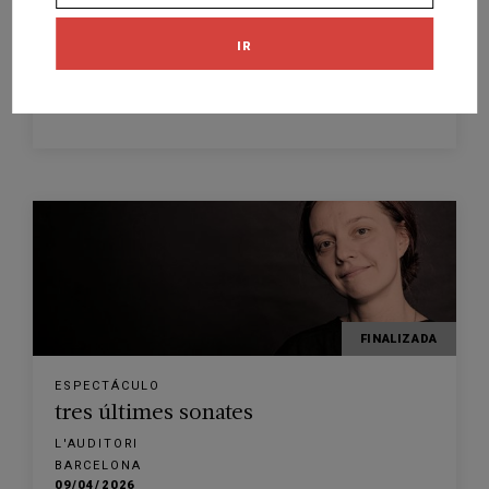
primera de mahler
IR
L'AUDITORI
BARCELONA
18/05/2026
FINALIZADA
ESPECTÁCULO
tres últimes sonates
L'AUDITORI
BARCELONA
09/04/2026