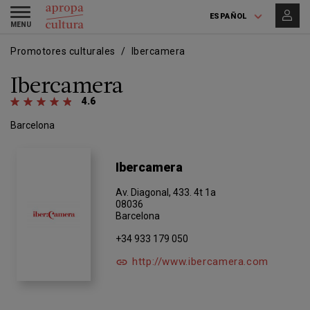
Pasar
Skip
Toggle
al
to
ESPAÑOL
navigation
contenido
main
principal
navigation
Promotores culturales
Ibercamera
Ibercamera
4.6
Barcelona
Ibercamera
Av. Diagonal, 433. 4t 1a
08036
Barcelona
+34 933 179 050
http://www.ibercamera.com