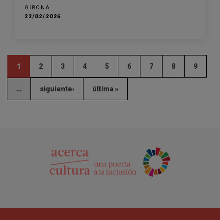
GIRONA
22/02/2026
1
2
3
4
5
6
7
8
9
…
siguiente›
última »