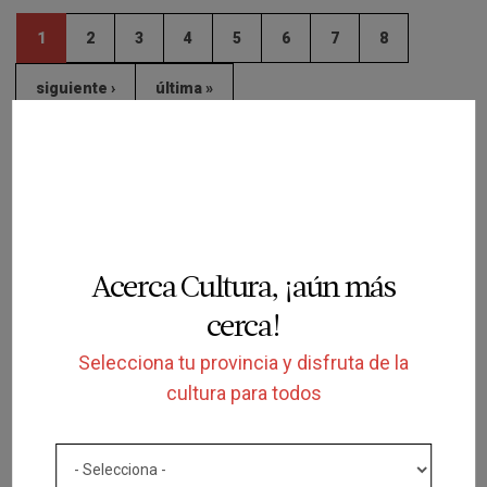
1
2
3
4
5
6
7
8
siguiente ›
última »
Programación del promotor
Acerca Cultura, ¡aún más
cerca!
Selecciona tu provincia y disfruta de la
cultura para todos
FINALIZADA
ESPECTÁCULO