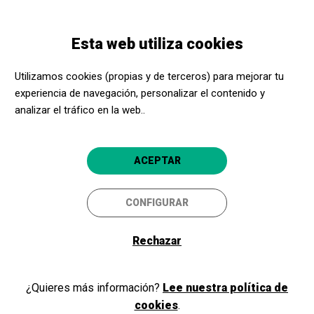
Pasar
Skip
Toggle
al
to
ESPAÑOL
navigation
contenido
main
Esta web utiliza cookies
principal
navigation
Utilizamos cookies (propias y de terceros) para mejorar tu
Museum Cemento
experiencia de navegación, personalizar el contenido y
Rezola
analizar el tráfico en la web..
Añorga Hiribidea, 36
ACEPTAR
20018
Donostia-San Sebastián
CONFIGURAR
MUSEUM CEMENTO
REZOLAREN
WEBGUNEA
Rechazar
Amaia Llorente
amaiall@k6gestioncultural.com
¿Quieres más información?
Lee nuestra política de
Acerca Cultura, ¡aún más
Teléfono:
943364192
cookies
.