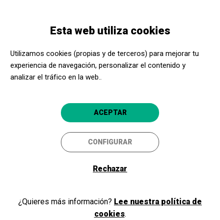
Pasar
Skip
Toggle
al
to
ESPAÑOL
navigation
contenido
main
Esta web utiliza cookies
principal
navigation
Utilizamos cookies (propias y de terceros) para mejorar tu
D'Museoa
experiencia de navegación, personalizar el contenido y
analizar el tráfico en la web..
Calle 31 de agosto, 46
20003
Donostia-San Sebastián
ACEPTAR
Página web D'Museoa
CONFIGURAR
Mauro Peñalba Otaduy
info@dmuseoa.com
Rechazar
Teléfono:
617256284
Acerca Cultura, ¡aún más
Horarios asesoramiento:
9:00 - 16:00
¿Quieres más información?
Lee nuestra política de
cerca!
cookies
.