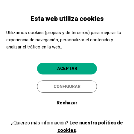
Pasar
Skip
Toggle
al
to
ESPAÑOL
navigation
contenido
main
Esta web utiliza cookies
principal
navigation
Programación
Sugar Island (Sesión descolonial)
Utilizamos cookies (propias y de terceros) para mejorar tu
experiencia de navegación, personalizar el contenido y
Sugar Island (Sesión
analizar el tráfico en la web..
descolonial)
Zinegoak
ACEPTAR
Bilbao
Cines Golem Alhóndiga
CONFIGURAR
Rechazar
25/06/2026
Jueves
HORARIO
SESIONES
tarde
¿Quieres más información?
Lee nuestra política de
DURACIÓN:
cookies
.